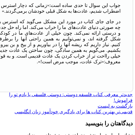
جواب این سوال تا حدی ساده است:«زمانی که دچار استرس 
اضطراب شدیم، عادت‌ها به شکل قبلی خودشان برمی‌گردند.»
در جای جای کتاب در مورد این مشکل می‌گوید که استرس ب
چه صورتی دنیای عادت‌های ما را خراب می‌کند. اما راه حل جد
و درستی ارائه نمی‌کند. چون خیلی از عادت‌های ما در کودک
شکل گرفته اند، و نمی‌توانیم به همین راحتی آنها را برطر
کنیم. نیاز داریم که ریشه آنها را در بیاوریم و از بیخ و بن بیرو
بکشیم. می‌گویم به همین سادگی، چون ساختن یک عادت جدید
خیلی رااحت تر از خراب کردن یک عادت قدیمی است. و به قو
معروف:«ترک عادت، موجب مرض است!».
جدیدتر
معرفی کتاب فلسفه دوستی: دوستی فلسفی یا یادم تو را
فراموش!
بازگشت به لیست
قدیمی‌تر
بهترین کتاب ها برای یادگیری خودآموز زبان انگلیسی
دیدگاهتان را بنویسید