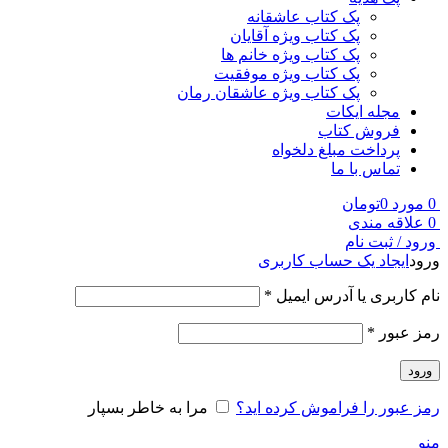
پک کتاب عاشقانه
پک کتاب ویژه آقایان
پک کتاب ویژه خانم ها
پک کتاب ویژه موفقیت
پک کتاب ویژه عاشقان رمان
مجله ایکات
فروش کتاب
پرداخت مبلغ دلخواه
تماس با ما
0
مورد
0
تومان
0
علاقه مندی
ورود / ثبت نام
ورود
ایجاد یک حساب کاربری
نام کاربری یا آدرس ایمیل
*
رمز عبور
*
ورود
رمز عبور را فراموش کرده اید؟
مرا به خاطر بسپار
منو