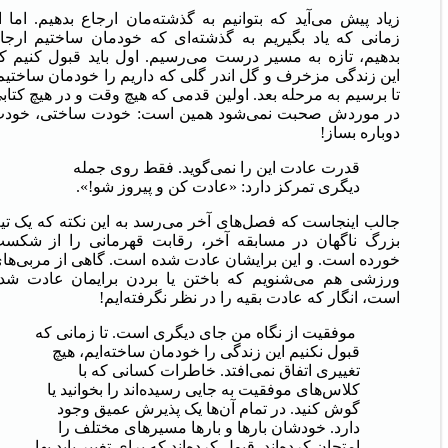
زیاد پیش می‌آید که بتوانیم به گذشته‌مان ارجاع بدهیم. اما ا
زمانی که یاد بگیریم به گذشته‌ای که خودمان ساختیم ارجا
بدهیم، تازه به مسیر درست می‌رسیم. اول باید قبول کنیم ک
این زندگی مزخرف و گل اندر گلی که داریم را خودمان ساختیم
تا برسیم به مرحله بعد. اولین قدمی که هیچ وقت و در هیچ کتاب
در موردش صحبت نمی‌شود همین است: خودت ساختی، خود
دوباره بساز!
قدرت عادت این را نمی‌گوید. فقط روی جمله
دیگری تمرکز دارد: «عادت کن و پیروز شو!».
جالب اینجاست که فصل‌های آخر می‌رسد به این نکته که یک تی
بزرگ ناگهان در مسابقه آخر، رقابت قهرمانی را از شکس
خورده است. و این برایشان عادت شده است. گاهی از مربی‌ها
ورزشی هم می‌شنویم که باختن یا بردن برایمان عادت شد
است، انگار که عادت بقیه را در نظر نگرفته‌ایم!
موفقیت از نگاه من جای دیگری است. تا زمانی که
قبول نکنیم این زندگی را خودمان ساخته‌ایم، هیچ
تغییری اتفاق نمی‌افتد. خاطرات کسانی که با
کلاس‌های موفقیت به جایی رسیده‌اند را بخوانید یا
گوش کنید. در تمام آن‌ها یک پذیرش عمیق وجود
دارد. خودشان بارها و بارها مسیرهای مختلف را
امتحان کرده‌اند. قبول کرده‌اند که برای تغییر باید بها