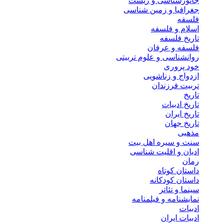
جانورشناسی و زیست
جغرافیا و زمین شناسی
فلسفه
اسلام و فلسفه
تاریخ فلسفه
فلسفه و عرفان
روانشناسی و علوم تربیتی
خود پروری
ازدواج و زناشویی
تربیت فرزندان
تاریخ
تاریخ ادبیات
تاریخ ایران
تاریخ جهان
مذهبی
سنت و سیره اهل بیت
ادیان و اقلیت شناسی
رمان
داستان کوتاه
داستان کودکانه
سینما و تئاتر
نمایشنامه و فیلمنامه
ادبیات
ادبیات ایران