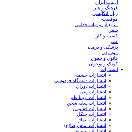
ادبیات ایران
فرهنگ و هنر
زبان انگلیسی
موفقیت
منابع آزمون استخدامی
شعر
کسب و کار
طنز
پزشکی و درمانی
موسیقی
قانون و حقوق
کودک و نوجوان
انتشارات
انتشارات چشمه
انتشارات دانشگاه فردوسی
انتشارات دوران
انتشارات سمت
انتشارات آریانا قلم
انتشارات سایه سخن
انتشارات ققنوس
انتشارات جنگل
انتشارات نیماژ
انتشارات امام رضا(ع)
انتشارات پیام نور