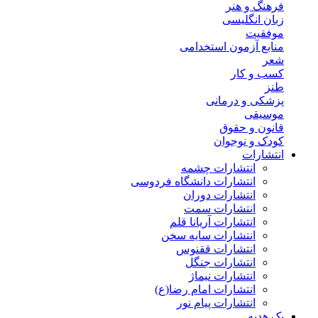
فرهنگ و هنر
زبان انگلیسی
موفقیت
منابع آزمون استخدامی
شعر
کسب و کار
طنز
پزشکی و درمانی
موسیقی
قانون و حقوق
کودک و نوجوان
انتشارات
انتشارات چشمه
انتشارات دانشگاه فردوسی
انتشارات دوران
انتشارات سمت
انتشارات آریانا قلم
انتشارات سایه سخن
انتشارات ققنوس
انتشارات جنگل
انتشارات نیماژ
انتشارات امام رضا(ع)
انتشارات پیام نور
پک هدیه