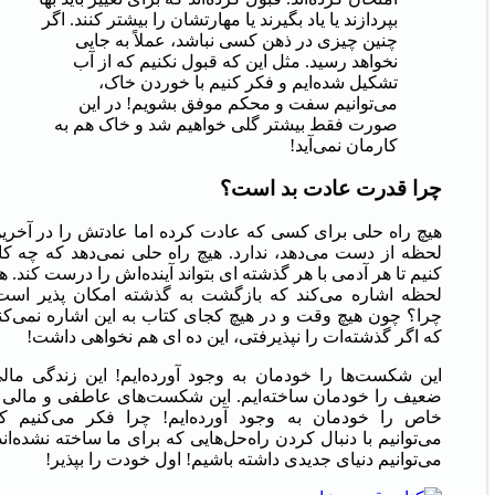
بپردازند یا یاد بگیرند یا مهارتشان را بیشتر کنند. اگر
چنین چیزی در ذهن کسی نباشد، عملاً به جایی
نخواهد رسید. مثل این که قبول نکنیم که از آب
تشکیل شده‌ایم و فکر کنیم با خوردن خاک،
می‌توانیم سفت و محکم موفق بشویم! در این
صورت فقط بیشتر گلی خواهیم شد و خاک هم به
کارمان نمی‌آید!
چرا قدرت عادت بد است؟
هیچ راه حلی برای کسی که عادت کرده اما عادتش را در آخری
لحظه از دست می‌دهد، ندارد. هیچ راه حلی نمی‌دهد که چه کا
کنیم تا هر آدمی با هر گذشته ای بتواند آینده‌اش را درست کند. ه
لحظه اشاره می‌کند که بازگشت به گذشته امکان پذیر است
چرا؟ چون هیچ وقت و در هیچ کجای کتاب به این اشاره نمی‌کن
که اگر گذشته‌ات را نپذیرفتی، این ده ای هم نخواهی داشت!
این شکست‌ها را خودمان به وجود آورده‌ایم! این زندگی مال
ضعیف را خودمان ساخته‌ایم. این شکست‌های عاطفی و مالی 
خاص را خودمان به وجود آورده‌ایم! چرا فکر می‌کنیم ک
می‌توانیم با دنبال کردن راه‌حل‌هایی که برای ما ساخته نشده‌اند
می‌توانیم دنیای جدیدی داشته باشیم! اول خودت را بپذیر!