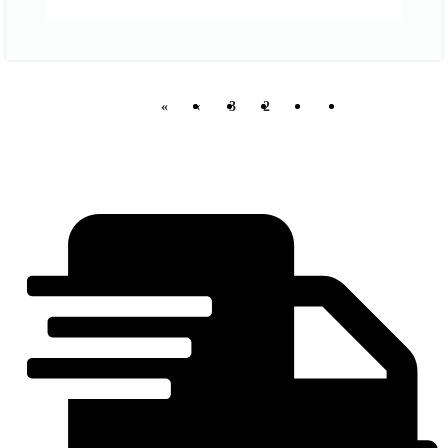
»
›
3
2
1