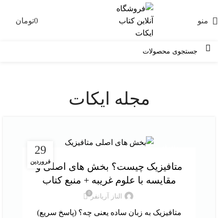
منو
0
تومان
0
مجله ایکات
متفرقه
29
فروردین
متافیزیک چیست؟ بخش های اصلی و
مقایسه با علوم غریبه + منبع کتاب
0
الناز آریانفر
متافیزیک به زبان ساده یعنی چه؟ (پاسخ سریع)