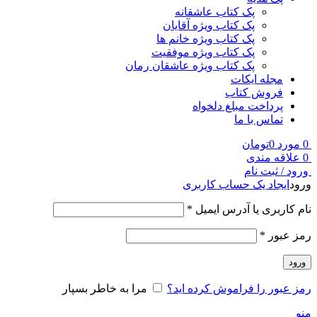
پک کتاب عاشقانه
پک کتاب ویژه آقایان
پک کتاب ویژه خانم ها
پک کتاب ویژه موفقیت
پک کتاب ویژه عاشقان رمان
مجله ایکات
فروش کتاب
پرداخت مبلغ دلخواه
تماس با ما
0
مورد
0
تومان
0
علاقه مندی
ورود / ثبت نام
ورود
ایجاد یک حساب کاربری
نام کاربری یا آدرس ایمیل
*
رمز عبور
*
ورود
رمز عبور را فراموش کرده اید؟
مرا به خاطر بسپار
منو