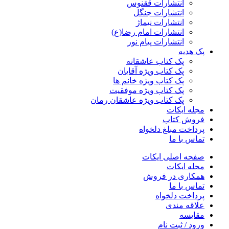
انتشارات ققنوس
انتشارات جنگل
انتشارات نیماژ
انتشارات امام رضا(ع)
انتشارات پیام نور
پک هدیه
پک کتاب عاشقانه
پک کتاب ویژه آقایان
پک کتاب ویژه خانم ها
پک کتاب ویژه موفقیت
پک کتاب ویژه عاشقان رمان
مجله ایکات
فروش کتاب
پرداخت مبلغ دلخواه
تماس با ما
صفحه اصلی ایکات
مجله ایکات
همکاری در فروش
تماس با ما
پرداخت دلخواه
علاقه مندی
مقايسه
ورود / ثبت نام