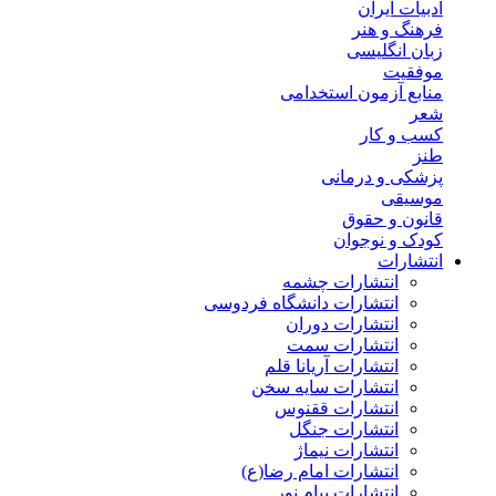
ادبیات ایران
فرهنگ و هنر
زبان انگلیسی
موفقیت
منابع آزمون استخدامی
شعر
کسب و کار
طنز
پزشکی و درمانی
موسیقی
قانون و حقوق
کودک و نوجوان
انتشارات
انتشارات چشمه
انتشارات دانشگاه فردوسی
انتشارات دوران
انتشارات سمت
انتشارات آریانا قلم
انتشارات سایه سخن
انتشارات ققنوس
انتشارات جنگل
انتشارات نیماژ
انتشارات امام رضا(ع)
انتشارات پیام نور