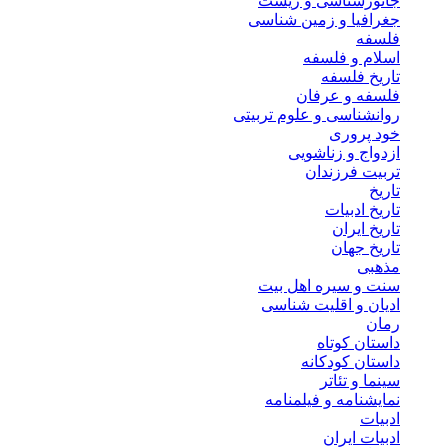
جانورشناسی و زیست
جغرافیا و زمین شناسی
فلسفه
اسلام و فلسفه
تاریخ فلسفه
فلسفه و عرفان
روانشناسی و علوم تربیتی
خود پروری
ازدواج و زناشویی
تربیت فرزندان
تاریخ
تاریخ ادبیات
تاریخ ایران
تاریخ جهان
مذهبی
سنت و سیره اهل بیت
ادیان و اقلیت شناسی
رمان
داستان کوتاه
داستان کودکانه
سینما و تئاتر
نمایشنامه و فیلمنامه
ادبیات
ادبیات ایران