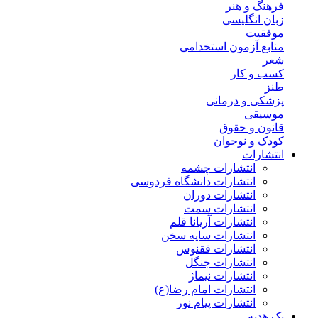
فرهنگ و هنر
زبان انگلیسی
موفقیت
منابع آزمون استخدامی
شعر
کسب و کار
طنز
پزشکی و درمانی
موسیقی
قانون و حقوق
کودک و نوجوان
انتشارات
انتشارات چشمه
انتشارات دانشگاه فردوسی
انتشارات دوران
انتشارات سمت
انتشارات آریانا قلم
انتشارات سایه سخن
انتشارات ققنوس
انتشارات جنگل
انتشارات نیماژ
انتشارات امام رضا(ع)
انتشارات پیام نور
پک هدیه