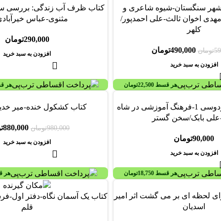
شهر سنگستان-شیوه شاعری و
کتاب ظرف آب زندگی: بررسی سا
دی اخوان ثالث-علی احمدپور/
مثنوی-عباس خیرآبادی/
کلهر
290,000
تومان
490,000
تومان
59
تومان
افزودن به سبد خرید
افزودن به سبد خرید
هر قسط
22,500
تومان
هر ق
-10%
کتاب فرهنگ فردوسی 1-فرهنگ آموزشی در شاه
کتاب کشکول خنده-میر خدی
-علی بابک/سخن گستر
880,000
ت
980,000
تومان
90,000
تومان
افزودن به سبد خرید
افزودن به سبد خرید
هر قسط
18,750
تومان
هر 
ای لحظه ای بر می گشت اثر امیر
کتاب یک آسمان نگاه-دفتر اول-فرش
اسدیان
قلم