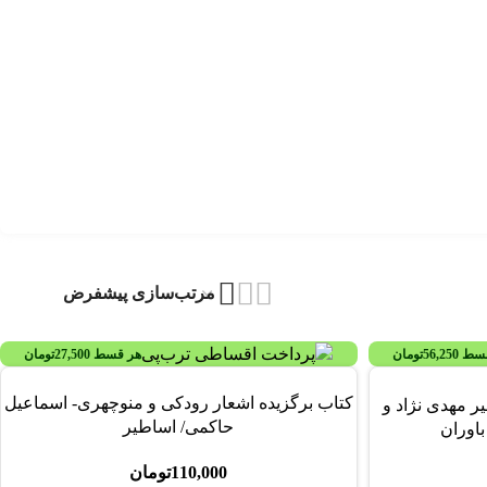
قسط
56,250
تومان
هر قسط
27,500
تومان
کتاب برگزیده اشعار رودکی و منوچهری- اسماعیل
 مهدی نژاد و
حاکمی/ اساطیر
اوران
110,000
تومان