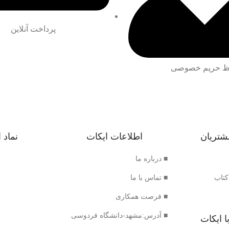
پرداخت آنلاین
 حریم خصوصی
شتریان
اطلاعات ایکات
نماد 
■ درباره ما
کتاب
■ تماس با ما
■ فرصت همکاری
■ آدرس:مشهد-دانشگاه فردوسی
ا ایکات