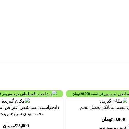
هر قسط
20,000
تومان
هر 
-سعید بیابانکی/فصل پنجم
دادخواست، صد شعر اعتراض-امیر
محمدمهدی سیار/سپیده ب
80,000
تومان
225,000
تومان
افزودن به سبد خرید