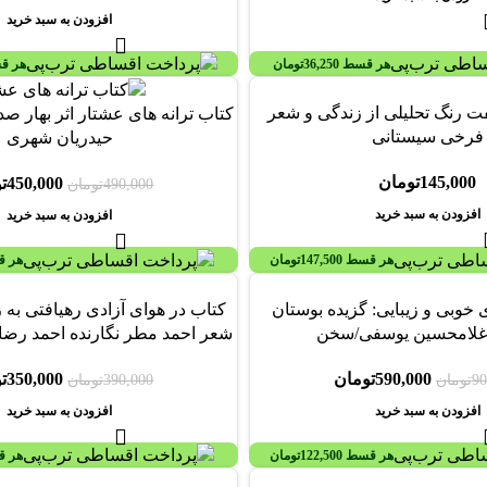
افزودن به سبد خرید
هر قسط
36,250
تومان
هر ق
-8%
فت رنگ تحلیلی از زندگی و شعر
کتاب ترانه های عشتار اثر بهار ص
فرخی سیستانی
حیدریان شهری
145,000
تومان
450,000
ت
490,000
تومان
افزودن به سبد خرید
افزودن به سبد خرید
هر قسط
147,500
تومان
هر 
-10%
 خوبی و زیبایی: گزیده بوستان
کتاب در هوای آزادی رهیافتی به 
لامحسین یوسفی/سخن
شعر احمد مطر نگارنده احمد رضا
590,000
تومان
350,000
ت
90
تومان
390,000
تومان
افزودن به سبد خرید
افزودن به سبد خرید
هر قسط
122,500
تومان
هر 