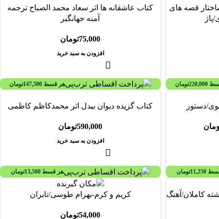
ختار قصه های
کتاب عاشقانه ها اثر سعاد محمد الصباح ترجمه
پاژ
آمنه جهانگیر
75,000
تومان
افزودن به سبد خرید
سط
220,000
تومان
هر قسط
147,500
تومان
وی/دستور
کتاب گزیده دیوان بیدل اثر محمدکاظم کاظمی
ومان
590,000
تومان
افزودن به سبد خرید
قسط
11,250
تومان
هر قسط
13,500
تومان
ته کاملان/آهنگ
کریم و کرم-بهرام طوسی/تابران
54,000
تومان