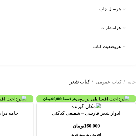
خانه
کتاب عمومی
کتاب شعر
هر قسط
40,000
تومان
ادوار شعر فارسی – شفیعی کدکنی
جامه دران
160,000
تومان
افزودن به سبد خرید