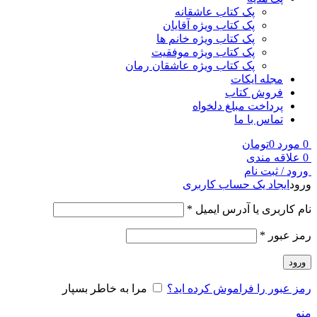
پک کتاب عاشقانه
پک کتاب ویژه آقایان
پک کتاب ویژه خانم ها
پک کتاب ویژه موفقیت
پک کتاب ویژه عاشقان رمان
مجله ایکات
فروش کتاب
پرداخت مبلغ دلخواه
تماس با ما
0
مورد
0
تومان
0
علاقه مندی
ورود / ثبت نام
ورود
ایجاد یک حساب کاربری
نام کاربری یا آدرس ایمیل
*
رمز عبور
*
ورود
رمز عبور را فراموش کرده اید؟
مرا به خاطر بسپار
منو