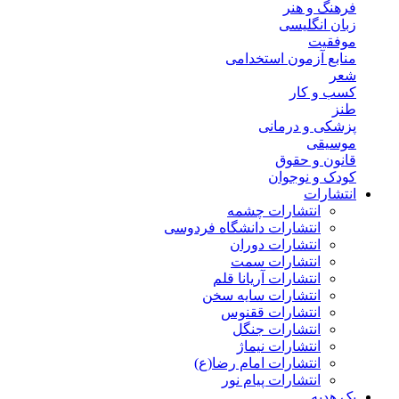
فرهنگ و هنر
زبان انگلیسی
موفقیت
منابع آزمون استخدامی
شعر
کسب و کار
طنز
پزشکی و درمانی
موسیقی
قانون و حقوق
کودک و نوجوان
انتشارات
انتشارات چشمه
انتشارات دانشگاه فردوسی
انتشارات دوران
انتشارات سمت
انتشارات آریانا قلم
انتشارات سایه سخن
انتشارات ققنوس
انتشارات جنگل
انتشارات نیماژ
انتشارات امام رضا(ع)
انتشارات پیام نور
پک هدیه