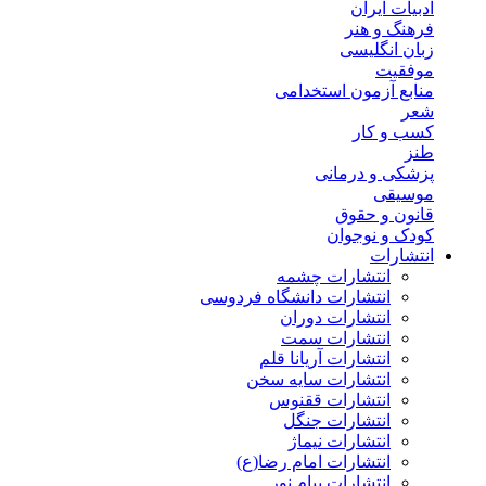
ادبیات ایران
فرهنگ و هنر
زبان انگلیسی
موفقیت
منابع آزمون استخدامی
شعر
کسب و کار
طنز
پزشکی و درمانی
موسیقی
قانون و حقوق
کودک و نوجوان
انتشارات
انتشارات چشمه
انتشارات دانشگاه فردوسی
انتشارات دوران
انتشارات سمت
انتشارات آریانا قلم
انتشارات سایه سخن
انتشارات ققنوس
انتشارات جنگل
انتشارات نیماژ
انتشارات امام رضا(ع)
انتشارات پیام نور