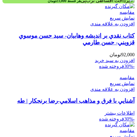
هر قسط
23,000
تومان
مقايسه
نمایش سریع
افزودن به علاقه مندی
کتاب نقدي بر انديشه وهابيان- سيد حسن موسوي
قزويني- حسن طارمي
92,000
تومان
افزودن به سبد خرید
-30%
فروخته شده
مقايسه
نمایش سریع
افزودن به علاقه مندی
آشنايي با فرق و مذاهب اسلامي-رضا برنجکار | طه
اطلاعات بیشتر
-30%
فروخته شده
مقايسه
نمایش سریع