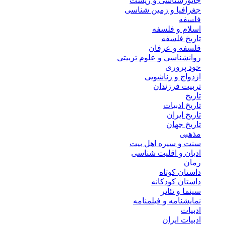
جانورشناسی و زیست
جغرافیا و زمین شناسی
فلسفه
اسلام و فلسفه
تاریخ فلسفه
فلسفه و عرفان
روانشناسی و علوم تربیتی
خود پروری
ازدواج و زناشویی
تربیت فرزندان
تاریخ
تاریخ ادبیات
تاریخ ایران
تاریخ جهان
مذهبی
سنت و سیره اهل بیت
ادیان و اقلیت شناسی
رمان
داستان کوتاه
داستان کودکانه
سینما و تئاتر
نمایشنامه و فیلمنامه
ادبیات
ادبیات ایران