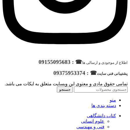
☎ : 09155095683
اطلاع از موجودی و ارسالی ها
☎ : 09375953374
پشتیبانی فنی سایت
تمامی حقوق مادی و معنوی این وبسایت متعلق به ایکات می باشد.
جستجو
منو
دسته بندی ها
کتاب دانشگاهی
علوم انسانی
فنی و مهندسی