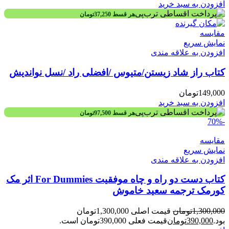
افزودن به سبد خرید
هر قسط
37,250
تومان
مقايسه
نمایش سریع
افزودن به علاقه مندی
کتاب راز شاد زیستن/متيوس /افضلی راد /نسل نوانديش
149,000
تومان
افزودن به سبد خرید
هر قسط
97,500
تومان
-70%
مقايسه
نمایش سریع
افزودن به علاقه مندی
کتاب دست دو راه و چاه موفقیت For Dummies اثر مک
کورمک ترجمه سعید خاموش
1,300,000
تومان
قیمت اصلی 1,300,000تومان
بود.
390,000
تومان
قیمت فعلی 390,000تومان است.