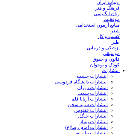
ادبیات ایران
فرهنگ و هنر
زبان انگلیسی
موفقیت
منابع آزمون استخدامی
شعر
کسب و کار
طنز
پزشکی و درمانی
موسیقی
قانون و حقوق
کودک و نوجوان
انتشارات
انتشارات چشمه
انتشارات دانشگاه فردوسی
انتشارات دوران
انتشارات سمت
انتشارات آریانا قلم
انتشارات سایه سخن
انتشارات ققنوس
انتشارات جنگل
انتشارات نیماژ
انتشارات امام رضا(ع)
انتشارات پیام نور