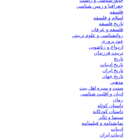
جانورشناسی و زیست
جغرافیا و زمین شناسی
فلسفه
اسلام و فلسفه
تاریخ فلسفه
فلسفه و عرفان
روانشناسی و علوم تربیتی
خود پروری
ازدواج و زناشویی
تربیت فرزندان
تاریخ
تاریخ ادبیات
تاریخ ایران
تاریخ جهان
مذهبی
سنت و سیره اهل بیت
ادیان و اقلیت شناسی
رمان
داستان کوتاه
داستان کودکانه
سینما و تئاتر
نمایشنامه و فیلمنامه
ادبیات
ادبیات ایران