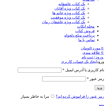
پک کتاب عاشقانه
پک کتاب ویژه آقایان
پک کتاب ویژه خانم ها
پک کتاب ویژه موفقیت
پک کتاب ویژه عاشقان رمان
مجله ایکات
فروش کتاب
پرداخت مبلغ دلخواه
تماس با ما
0
مورد
0
تومان
0
علاقه مندی
ورود / ثبت نام
ورود
ایجاد یک حساب کاربری
نام کاربری یا آدرس ایمیل
*
رمز عبور
*
ورود
رمز عبور را فراموش کرده اید؟
مرا به خاطر بسپار
منو