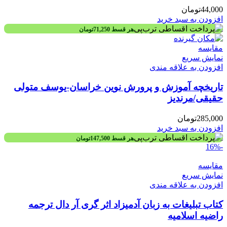
44,000
تومان
افزودن به سبد خرید
هر قسط
71,250
تومان
مقايسه
نمایش سریع
افزودن به علاقه مندی
تاریخچه آموزش و پرورش نوین خراسان-یوسف متولی
حقیقی/مرندیز
285,000
تومان
افزودن به سبد خرید
هر قسط
147,500
تومان
-16%
مقايسه
نمایش سریع
افزودن به علاقه مندی
کتاب تبلیغات به زبان آدمیزاد اثر گری آر دال ترجمه
راضیه اسلامیه