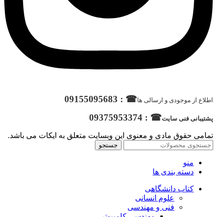
☎ : 09155095683
اطلاع از موجودی و ارسالی ها
☎ : 09375953374
پشتیبانی فنی سایت
تمامی حقوق مادی و معنوی این وبسایت متعلق به ایکات می باشد.
جستجو
منو
دسته بندی ها
کتاب دانشگاهی
علوم انسانی
فنی و مهندسی
مهندسی کامپیوتر