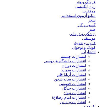
فرهنگ و هنر
زبان انگلیسی
موفقیت
منابع آزمون استخدامی
شعر
کسب و کار
طنز
پزشکی و درمانی
موسیقی
قانون و حقوق
کودک و نوجوان
انتشارات
انتشارات چشمه
انتشارات دانشگاه فردوسی
انتشارات دوران
انتشارات سمت
انتشارات آریانا قلم
انتشارات سایه سخن
انتشارات ققنوس
انتشارات جنگل
انتشارات نیماژ
انتشارات امام رضا(ع)
انتشارات پیام نور
پک هدیه