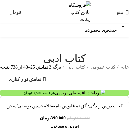
منو
0
تومان
0
کتاب ادبی
خانه
کتاب عمومی
کتاب ادبی
برگه 2
نمایش 25–48 از 738 نتیجه
نمایش نوار کناری
هر قسط
97,500
تومان
-48%
کتاب درس زندگی: گزیده قابوس نامه-غلامحسین یوسفی/سخن
390,000
تومان
750,000
تومان
افزودن به سبد خرید