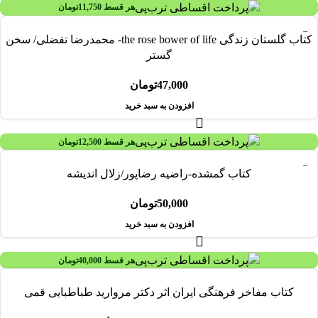
هر قسط
11,750
تومان
کتاب گلستان زندگی the rose bower of life- محمدرضا تفضلی/ سخن
گستر
47,000
تومان
افزودن به سبد خرید
هر قسط
12,500
تومان
کتاب گمشده-راضیه رضاپور/زلال اندیشه
50,000
تومان
افزودن به سبد خرید
هر قسط
40,000
تومان
-30%
کتاب مفاخر فرهنگی ایران اثر دکتر مروارید طباطبایی قمی