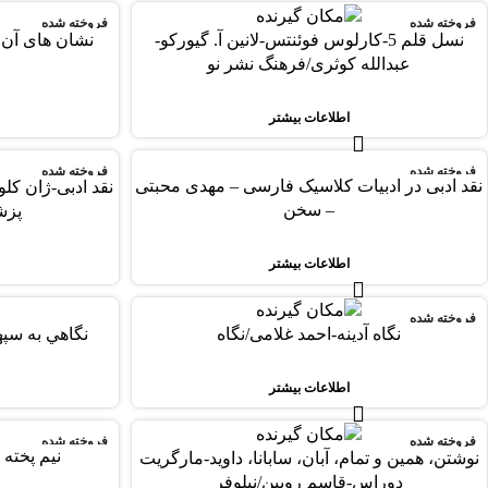
فروخته شده
فروخته شده
نسل قلم 5-کارلوس فوئنتس-لانین آ. گیورکو-
نشان های آن
عبدالله کوثری/فرهنگ نشر نو
اطلاعات بیشتر
فروخته شده
فروخته شده
نقد ادبی در ادبیات کلاسیک فارسی – مهدی محبتی
نقد ادبی-ژان کلو
– سخن
پزش
اطلاعات بیشتر
فروخته شده
-78%
نگاه آدینه-احمد غلامی/نگاه
نگاهي به سپ
فروخته شده
اطلاعات بیشتر
فروخته شده
فروخته شده
نیم پخته 
نوشتن، همین و تمام، آبان، سابانا، داوید-مارگریت
دوراس-قاسم روبین/نیلوفر