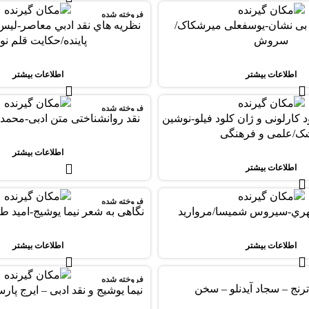
فروخته شده
 بی نشان-یوسفعلی میرشکاک/
نظريه هاي نقد ادبي معاصر-لي
سروش
پاينده/حکايت قلم نو
اطلاعات بیشتر
اطلاعات بیشتر
فروخته شده
د کارلونی و ژان کلود فیلو-نوشین
نقد روانشناختی متن ادبی-محمدت
ک/علمی و فرهنگی
اطلاعات بیشتر
اطلاعات بیشتر
فروخته شده
هري-سيروس شميسا/مرواريد
نگاهی به شعر نیما یوشیج-امید طب
اطلاعات بیشتر
اطلاعات بیشتر
فروخته شده
ترنج – سجاد آیدنلو – سخن
نیما یوشیج و نقد ادبی – ایرج پا