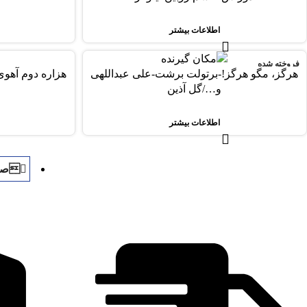
اطلاعات بیشتر
فروخته شده
-68%
هرگز، مگو هرگز!-برتولت برشت-علی عبداللهی
هزاره دوم آهو
فروخته شده
و…/گل آذین
اطلاعات بیشتر