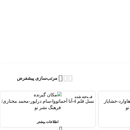
فروخته شده
ون هاوارد-خشایار
نسل قلم 4-آنا آخماتووا-سام درایور-محمد مختاری/
نو
فرهنگ نشر نو
اطلاعات بیشتر