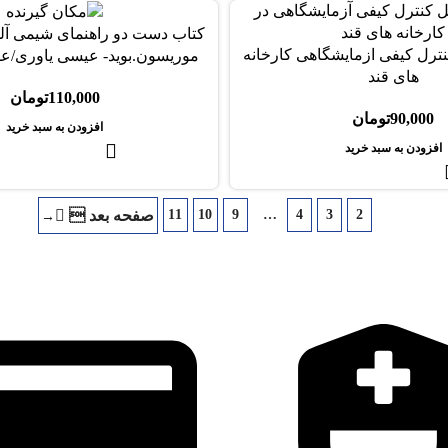
ترل کیفی ازمایشگاهی کارخانه
موريسون.بويد- عيسی ياوری/عل
های قند
110,000
تومان
90,000
تومان
افزودن به سبد خرید
افزودن به سبد خرید
11
10
9
…
4
3
2
1
→