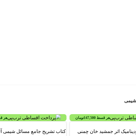
شیمی
هر قسط
147,500
تومان
هر ق
-19%
دینامیک اثر جمشید خان چمنی