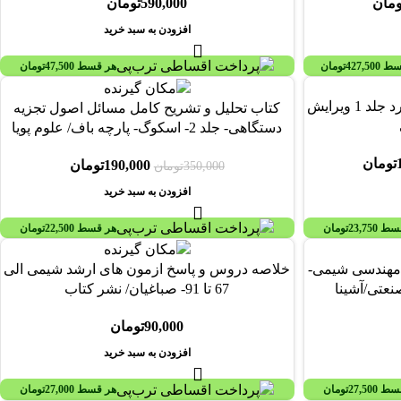
ومان
590,000
تومان
افزودن به سبد خرید
سط
427,500
تومان
هر قسط
47,500
تومان
-46%
کتاب انتقال حرارت: اصول و کاربرد جلد 1 ویرایش
کتاب تحلیل و تشریح کامل مسائل اصول تجزیه
دستگاهی- جلد 2- اسکوگ- پارچه باف/ علوم پویا
تومان
190,000
تومان
350,000
تومان
افزودن به سبد خرید
قسط
23,750
تومان
هر قسط
22,500
تومان
 مهندسی شیمی-
خلاصه دروس و پاسخ ازمون های ارشد شیمی الی
عتی/آشینا
67 تا 91- صباغیان/ نشر کتاب
90,000
تومان
افزودن به سبد خرید
قسط
27,500
تومان
هر قسط
27,000
تومان