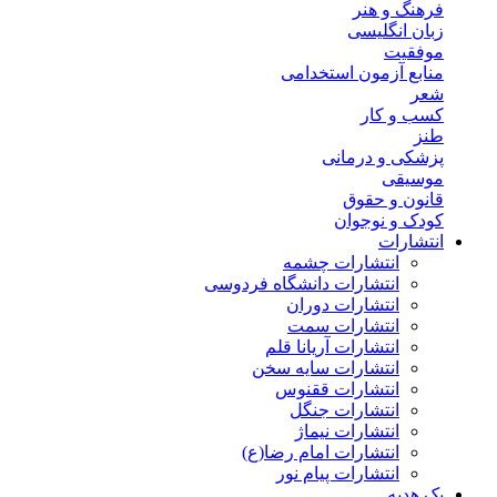
فرهنگ و هنر
زبان انگلیسی
موفقیت
منابع آزمون استخدامی
شعر
کسب و کار
طنز
پزشکی و درمانی
موسیقی
قانون و حقوق
کودک و نوجوان
انتشارات
انتشارات چشمه
انتشارات دانشگاه فردوسی
انتشارات دوران
انتشارات سمت
انتشارات آریانا قلم
انتشارات سایه سخن
انتشارات ققنوس
انتشارات جنگل
انتشارات نیماژ
انتشارات امام رضا(ع)
انتشارات پیام نور
پک هدیه