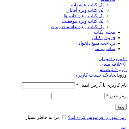
پک کتاب عاشقانه
پک کتاب ویژه آقایان
پک کتاب ویژه خانم ها
پک کتاب ویژه موفقیت
پک کتاب ویژه عاشقان رمان
مجله ایکات
فروش کتاب
پرداخت مبلغ دلخواه
تماس با ما
0
مورد
0
تومان
0
علاقه مندی
ورود / ثبت نام
ورود
ایجاد یک حساب کاربری
نام کاربری یا آدرس ایمیل
*
رمز عبور
*
ورود
رمز عبور را فراموش کرده اید؟
مرا به خاطر بسپار
منو