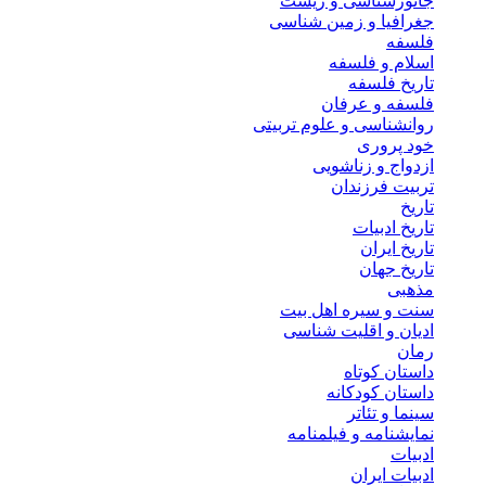
جانورشناسی و زیست
جغرافیا و زمین شناسی
فلسفه
اسلام و فلسفه
تاریخ فلسفه
فلسفه و عرفان
روانشناسی و علوم تربیتی
خود پروری
ازدواج و زناشویی
تربیت فرزندان
تاریخ
تاریخ ادبیات
تاریخ ایران
تاریخ جهان
مذهبی
سنت و سیره اهل بیت
ادیان و اقلیت شناسی
رمان
داستان کوتاه
داستان کودکانه
سینما و تئاتر
نمایشنامه و فیلمنامه
ادبیات
ادبیات ایران