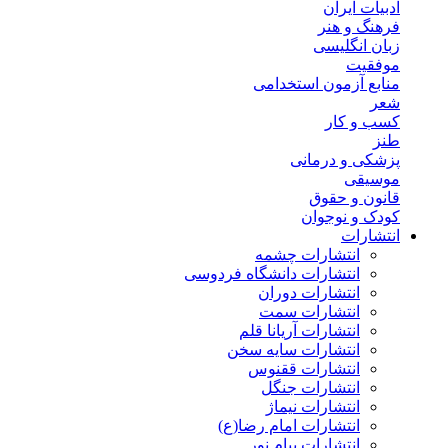
ادبیات ایران
فرهنگ و هنر
زبان انگلیسی
موفقیت
منابع آزمون استخدامی
شعر
کسب و کار
طنز
پزشکی و درمانی
موسیقی
قانون و حقوق
کودک و نوجوان
انتشارات
انتشارات چشمه
انتشارات دانشگاه فردوسی
انتشارات دوران
انتشارات سمت
انتشارات آریانا قلم
انتشارات سایه سخن
انتشارات ققنوس
انتشارات جنگل
انتشارات نیماژ
انتشارات امام رضا(ع)
انتشارات پیام نور