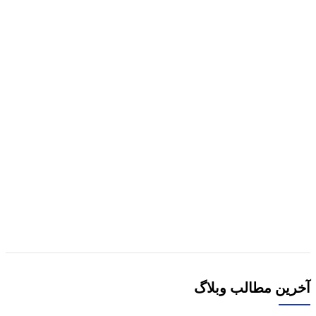
هر قسط
337,500
تومان
-10%
مقايسه
نمایش سریع
افزودن به علاقه مندی
کتاب آزمون خاک کاربردی: نمونه برداری و آماده سازی
خاک اثر ولی فیضی اصل
1,500,000
تومان
قیمت اصلی 1,500,000تومان
بود.
1,350,000
تومان
قیمت فعلی 1,350,000تومان است.
افزودن به سبد خرید
آخرین مطالب وبلاگ