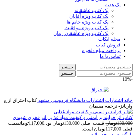
پک هدیه
پک کتاب عاشقانه
پک کتاب ویژه آقایان
پک کتاب ویژه خانم ها
پک کتاب ویژه موفقیت
پک کتاب ویژه عاشقان رمان
مجله ایکات
فروش کتاب
پرداخت مبلغ دلخواه
تماس با ما
جستجو
جستجو
-10%
خانه
انتشارات
انتشارات دانشگاه فردوسی مشهد
کتاب اح‍ت‍راق‌ از ج‌.
وارن‍ات‍ز- ترجمه مقیمان
کتاب اثر فرایند بر ایمنی و کیفیت مواد غذایی اثر فخری شهیدی
130,000
تومان
قیمت اصلی 130,000تومان بود.
117,000
تومان
قیمت
فعلی 117,000تومان است.
بازگشت به محصولات