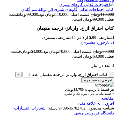
کتاب احتیاجات غذایی گاوهای شیری اثر ابوالقاسم گلیان
110,000
تومان
قیمت اصلی 110,000تومان بود.
99,000
تومان
قیمت
فعلی 99,000تومان است.
کتاب اح‍ت‍راق‌ از ج‌. وارن‍ات‍ز- ترجمه مقیمان
امتیازدهی
5.00
از 5 در
1
امتیازدهی مشتری
(
2
بازخورد مشتری)
70,000
تومان
قیمت اصلی 70,000تومان بود.
63,000
تومان
قیمت
فعلی 63,000تومان است.
3 عدد در انبار
کتاب اح‍ت‍راق‌ از ج‌. وارن‍ات‍ز- ترجمه مقیمان عدد
افزودن به سبد خرید
هر قسط با ترب‌پی:
15,750
تومان
۴ قسط ماهانه. بدون سود، چک و ضامن.
مقايسه
افزودن به علاقه مندی
شناسه محصول:
9789645782762
دسته:
انتشارات
,
انتشارات
دانشگاه فردوسی مشهد