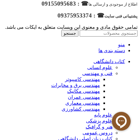
☎ : 09155095683
اطلاع از موجودی و ارسالی ها
☎ : 09375953374
پشتیبانی فنی سایت
تمامی حقوق مادی و معنوی این وبسایت متعلق به ایکات می باشد.
جستجو
منو
دسته بندی ها
کتاب دانشگاهی
علوم انسانی
فنی و مهندسی
مهندسی کامپیوتر
مهندسی برق و مخابرات
مهندسی مکانیک
مهندسی عمران
مهندسی معماری
مهندسی کشاورزی
علوم پایه
علوم پزشکی
هنر و گرافیک
دروس عمومی
کتاب زبان اصلی دانشگاهی