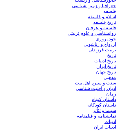
جانورشناسی و زیست
جغرافیا و زمین شناسی
فلسفه
اسلام و فلسفه
تاریخ فلسفه
فلسفه و عرفان
روانشناسی و علوم تربیتی
خود پروری
ازدواج و زناشویی
تربیت فرزندان
تاریخ
تاریخ ادبیات
تاریخ ایران
تاریخ جهان
مذهبی
سنت و سیره اهل بیت
ادیان و اقلیت شناسی
رمان
داستان کوتاه
داستان کودکانه
سینما و تئاتر
نمایشنامه و فیلمنامه
ادبیات
ادبیات ایران