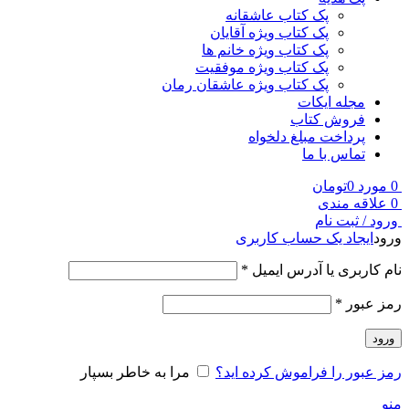
پک کتاب عاشقانه
پک کتاب ویژه آقایان
پک کتاب ویژه خانم ها
پک کتاب ویژه موفقیت
پک کتاب ویژه عاشقان رمان
مجله ایکات
فروش کتاب
پرداخت مبلغ دلخواه
تماس با ما
0
مورد
0
تومان
0
علاقه مندی
ورود / ثبت نام
ورود
ایجاد یک حساب کاربری
نام کاربری یا آدرس ایمیل
*
رمز عبور
*
ورود
رمز عبور را فراموش کرده اید؟
مرا به خاطر بسپار
منو