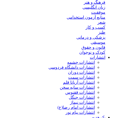
فرهنگ و هنر
زبان انگلیسی
موفقیت
منابع آزمون استخدامی
شعر
کسب و کار
طنز
پزشکی و درمانی
موسیقی
قانون و حقوق
کودک و نوجوان
انتشارات
انتشارات چشمه
انتشارات دانشگاه فردوسی
انتشارات دوران
انتشارات سمت
انتشارات آریانا قلم
انتشارات سایه سخن
انتشارات ققنوس
انتشارات جنگل
انتشارات نیماژ
انتشارات امام رضا(ع)
انتشارات پیام نور
پک هدیه