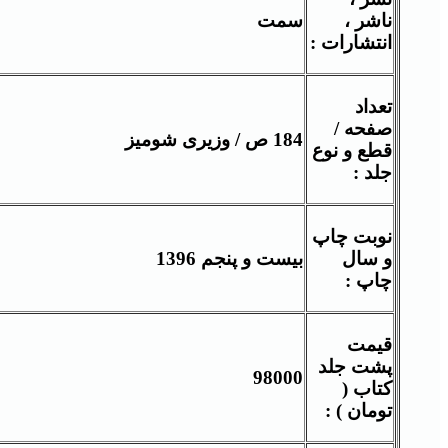
ناشر ،
سمت
انتشارات :
تعداد
صفحه /
184 ص / وزیری شومیز
قطع و نوع
جلد :
نوبت چاپ
و سال
بیست و پنجم 1396
چاپ :
قيمت
پشت جلد
98000
کتاب (
تومان ) :