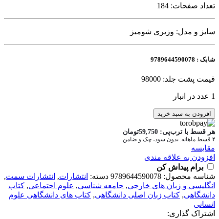
تعداد صفحات: 184
سایز و مدل: وزیری شومیز
شابک : 9789644590078
قیمت پشت جلد: 98000
1 عدد در انبار
کتاب
افزودن به سبد خرید
انگلیسی
برای
هر قسط با ترب‌پی:
59,750
تومان
۴ قسط ماهانه. بدون سود، چک و ضامن.
دانشجویان
مقايسه
رشته
افزودن به علاقه مندی
های
برام پیداش کن
علوم
شناسه محصول:
9789644590078
دسته:
انتشارات
,
انتشارات سمت
,
اجتماعی
انگلیسی و زبان های خارجی
,
جامعه شناسی
,
علوم اجتماعی
,
کتاب
1-
دانشگاهی
,
کتاب زبان اصلی دانشگاهی
,
کتاب های دانشگاهی علوم
اثر
انسانی
فرهاد
اشتراک گذاری:
مشفقی