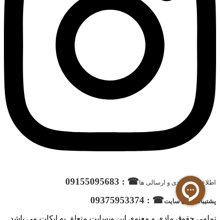
☎ : 09155095683
اطلاع از موجودی و ارسالی ها
☎ : 09375953374
پشتیبانی فنی سایت
تمامی حقوق مادی و معنوی این وبسایت متعلق به ایکات می باشد.