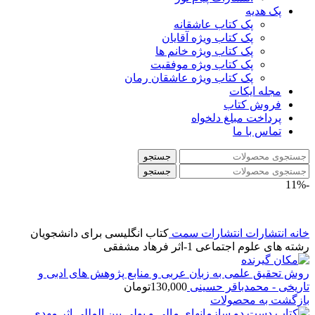
پک هدیه
پک کتاب عاشقانه
پک کتاب ویژه آقایان
پک کتاب ویژه خانم ها
پک کتاب ویژه موفقیت
پک کتاب ویژه عاشقان رمان
مجله ایکات
فروش کتاب
پرداخت مبلغ دلخواه
تماس با ما
جستجو
جستجو
-11%
خانه
انتشارات
انتشارات سمت
کتاب انگلیسی برای دانشجویان
رشته های علوم اجتماعی 1-اثر فرهاد مشفقی
روش تحقیق علمی به زبان عربی و منابع پژوهش های ادبی و
تاریخی - محمدباقر حسینی
130,000
تومان
بازگشت به محصولات