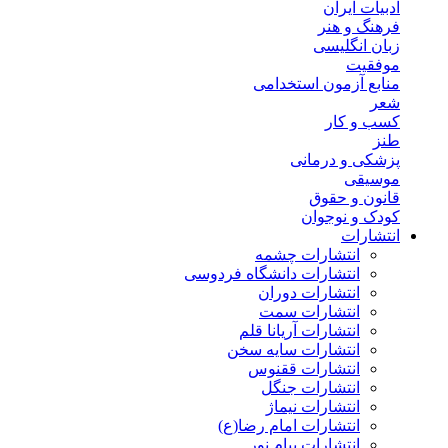
ادبیات ایران
فرهنگ و هنر
زبان انگلیسی
موفقیت
منابع آزمون استخدامی
شعر
کسب و کار
طنز
پزشکی و درمانی
موسیقی
قانون و حقوق
کودک و نوجوان
انتشارات
انتشارات چشمه
انتشارات دانشگاه فردوسی
انتشارات دوران
انتشارات سمت
انتشارات آریانا قلم
انتشارات سایه سخن
انتشارات ققنوس
انتشارات جنگل
انتشارات نیماژ
انتشارات امام رضا(ع)
انتشارات پیام نور