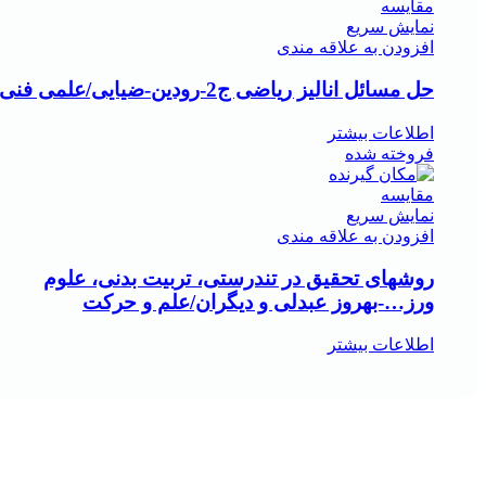
مقايسه
نمایش سریع
افزودن به علاقه مندی
حل مسائل انالیز ریاضی ج2-رودین-ضیایی/علمی فنی
اطلاعات بیشتر
فروخته شده
مقايسه
نمایش سریع
افزودن به علاقه مندی
روشهای تحقیق در تندرستی، تربیت بدنی، علوم
ورز…-بهروز عبدلی و دیگران/علم و حرکت
اطلاعات بیشتر
هر قسط
66,250
تومان