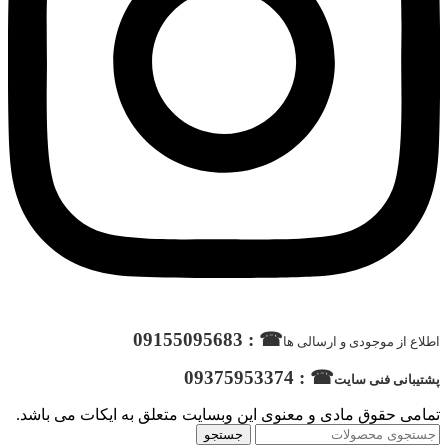
☎ : 09155095683
اطلاع از موجودی و ارسالی ها
☎ : 09375953374
پشتیبانی فنی سایت
تمامی حقوق مادی و معنوی این وبسایت متعلق به ایکات می باشد.
جستجو