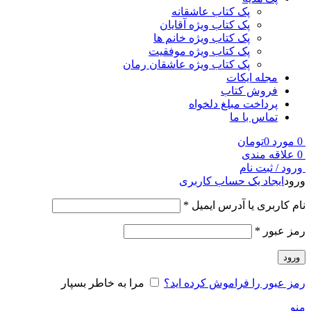
پک کتاب عاشقانه
پک کتاب ویژه آقایان
پک کتاب ویژه خانم ها
پک کتاب ویژه موفقیت
پک کتاب ویژه عاشقان رمان
مجله ایکات
فروش کتاب
پرداخت مبلغ دلخواه
تماس با ما
0
مورد
0
تومان
0
علاقه مندی
ورود / ثبت نام
ورود
ایجاد یک حساب کاربری
نام کاربری یا آدرس ایمیل
*
رمز عبور
*
ورود
رمز عبور را فراموش کرده اید؟
مرا به خاطر بسپار
منو