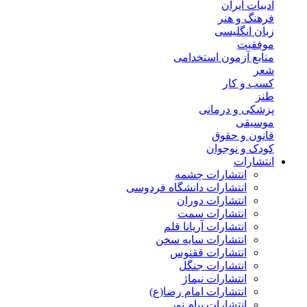
ادبیات ایران
فرهنگ و هنر
زبان انگلیسی
موفقیت
منابع آزمون استخدامی
شعر
کسب و کار
طنز
پزشکی و درمانی
موسیقی
قانون و حقوق
کودک و نوجوان
انتشارات
انتشارات چشمه
انتشارات دانشگاه فردوسی
انتشارات دوران
انتشارات سمت
انتشارات آریانا قلم
انتشارات سایه سخن
انتشارات ققنوس
انتشارات جنگل
انتشارات نیماژ
انتشارات امام رضا(ع)
انتشارات پیام نور