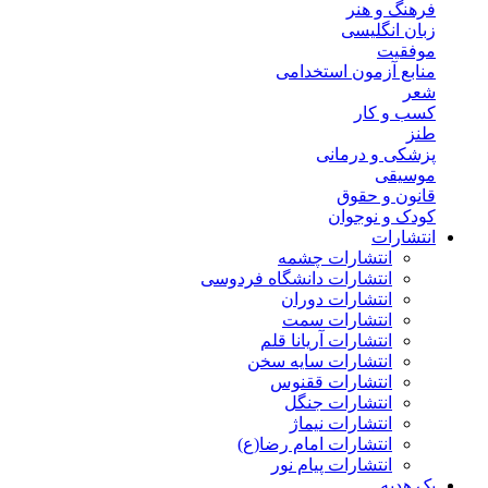
فرهنگ و هنر
زبان انگلیسی
موفقیت
منابع آزمون استخدامی
شعر
کسب و کار
طنز
پزشکی و درمانی
موسیقی
قانون و حقوق
کودک و نوجوان
انتشارات
انتشارات چشمه
انتشارات دانشگاه فردوسی
انتشارات دوران
انتشارات سمت
انتشارات آریانا قلم
انتشارات سایه سخن
انتشارات ققنوس
انتشارات جنگل
انتشارات نیماژ
انتشارات امام رضا(ع)
انتشارات پیام نور
پک هدیه