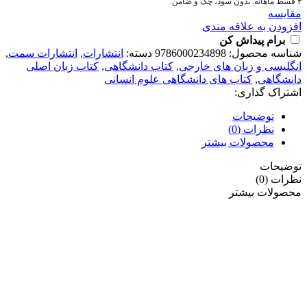
۴ قسط ماهانه. بدون سود، چک و ضامن.
مقايسه
افزودن به علاقه مندی
برام پیداش کن
شناسه محصول:
9786000234898
دسته:
انتشارات
,
انتشارات سمت
,
انگلیسی و زبان های خارجی
,
کتاب دانشگاهی
,
کتاب زبان اصلی
دانشگاهی
,
کتاب های دانشگاهی علوم انسانی
اشتراک گذاری:
توضیحات
نظرات (0)
محصولات بیشتر
توضیحات
نظرات (0)
محصولات بیشتر
هر قسط
66,250
تومان
-10%
مقايسه
نمایش سریع