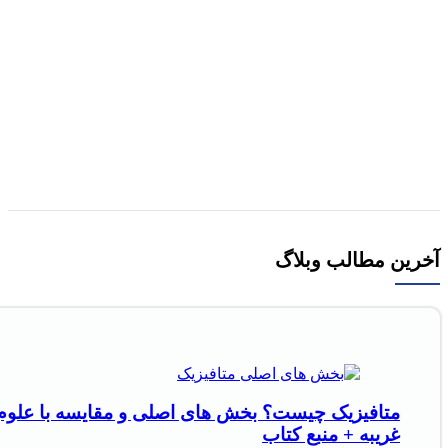
افزودن به علاقه مندی
کتاب درآمدی بر ادبیات تطبیقی اثر فرانسوا یوست
ترجمه علیرضا انوشیروانی
295,000
تومان
قیمت اصلی 295,000تومان بود.
265,000
تومان
قیمت
فعلی 265,000تومان است.
افزودن به سبد خرید
آخرین مطالب وبلاگ
متافیزیک چیست؟ بخش های اصلی و مقایسه با علوم
غریبه + منبع کتاب