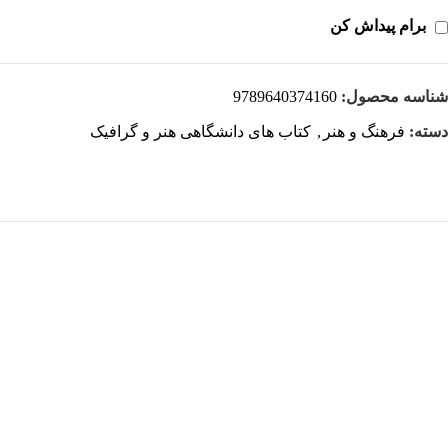
برام پیداش کن
شناسه محصول:
9789640374160
دسته:
فرهنگ و هنر
,
کتاب های دانشگاهی هنر و گرافیک
هر قسط
-18%
کتاب ترکیب بندی در عکاسی اثر هارالد مانته‌ ترجمه پیروز سیار
افزودن به سبد خرید