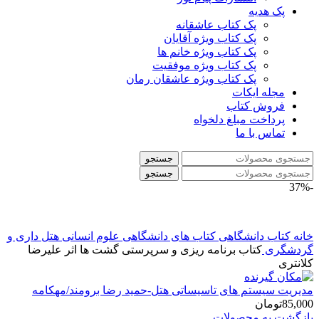
پک هدیه
پک کتاب عاشقانه
پک کتاب ویژه آقایان
پک کتاب ویژه خانم ها
پک کتاب ویژه موفقیت
پک کتاب ویژه عاشقان رمان
مجله ایکات
فروش کتاب
پرداخت مبلغ دلخواه
تماس با ما
جستجو
جستجو
-37%
خانه
کتاب دانشگاهی
کتاب های دانشگاهی علوم انسانی
هتل داری و
گردشگری
کتاب برنامه ریزی و سرپرستی گشت ها اثر علیرضا
کلانتری
مدیریت سیستم های تاسیساتی هتل-حمید رضا برومند/مهکامه
85,000
تومان
بازگشت به محصولات