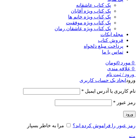
پک کتاب عاشقانه
پک کتاب ویژه آقایان
پک کتاب ویژه خانم ها
پک کتاب ویژه موفقیت
پک کتاب ویژه عاشقان رمان
مجله ایکات
فروش کتاب
پرداخت مبلغ دلخواه
تماس با ما
0
مورد
0
تومان
0
علاقه مندی
ورود / ثبت نام
ورود
ایجاد یک حساب کاربری
نام کاربری یا آدرس ایمیل
*
رمز عبور
*
ورود
رمز عبور را فراموش کرده اید؟
مرا به خاطر بسپار
منو