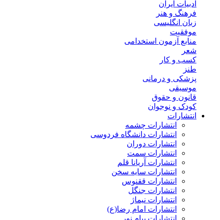
ادبیات ایران
فرهنگ و هنر
زبان انگلیسی
موفقیت
منابع آزمون استخدامی
شعر
کسب و کار
طنز
پزشکی و درمانی
موسیقی
قانون و حقوق
کودک و نوجوان
انتشارات
انتشارات چشمه
انتشارات دانشگاه فردوسی
انتشارات دوران
انتشارات سمت
انتشارات آریانا قلم
انتشارات سایه سخن
انتشارات ققنوس
انتشارات جنگل
انتشارات نیماژ
انتشارات امام رضا(ع)
انتشارات پیام نور