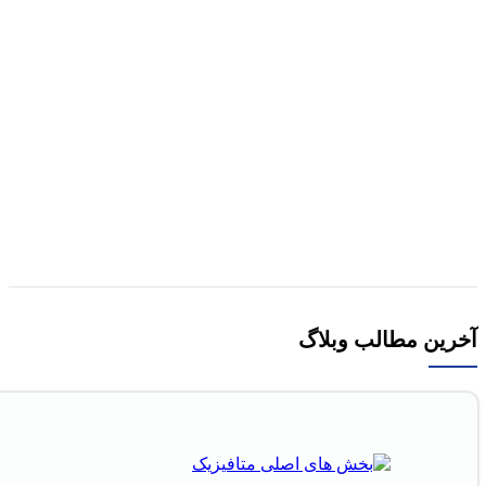
هر قسط
72,500
تومان
مقايسه
نمایش سریع
افزودن به علاقه مندی
کتاب خدمات راهبردی به مشتری (گردشگری و هتل‌
داری) اثر مجید میرویسی
290,000
تومان
افزودن به سبد خرید
آخرین مطالب وبلاگ