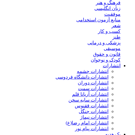
فرهنگ و هنر
زبان انگلیسی
موفقیت
منابع آزمون استخدامی
شعر
کسب و کار
طنز
پزشکی و درمانی
موسیقی
قانون و حقوق
کودک و نوجوان
انتشارات
انتشارات چشمه
انتشارات دانشگاه فردوسی
انتشارات دوران
انتشارات سمت
انتشارات آریانا قلم
انتشارات سایه سخن
انتشارات ققنوس
انتشارات جنگل
انتشارات نیماژ
انتشارات امام رضا(ع)
انتشارات پیام نور
پک هدیه