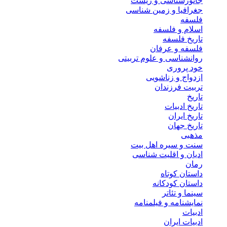
جانورشناسی و زیست
جغرافیا و زمین شناسی
فلسفه
اسلام و فلسفه
تاریخ فلسفه
فلسفه و عرفان
روانشناسی و علوم تربیتی
خود پروری
ازدواج و زناشویی
تربیت فرزندان
تاریخ
تاریخ ادبیات
تاریخ ایران
تاریخ جهان
مذهبی
سنت و سیره اهل بیت
ادیان و اقلیت شناسی
رمان
داستان کوتاه
داستان کودکانه
سینما و تئاتر
نمایشنامه و فیلمنامه
ادبیات
ادبیات ایران