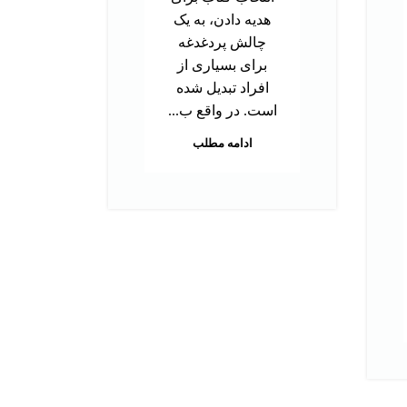
دک
هدیه دادن، به یک
ب
چالش پردغدغه
توا
برای بسیاری از
اس
افراد تبدیل شده
بر
است. در واقع ب...
م
ادامه مطلب
هس