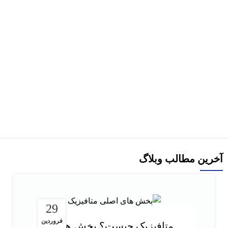
هر قسط
72,500
تومان
کتاب دست دو درآمدی بر کاربرد آمار در تحقیقات اجتماعی اثر دانکن
کرامر ترجمه یحیی علی بابایی
290,000
تومان
افزودن به سبد خرید
آخرین مطالب وبلاگ
29
فروردین
متافیزیک چیست؟ بخش های