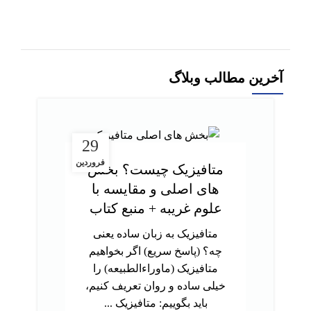
افزودن به سبد خرید
آخرین مطالب وبلاگ
29
فروردین
متافیزیک چیست؟ بخش
های اصلی و مقایسه با
علوم غریبه + منبع کتاب
متافیزیک به زبان ساده یعنی
چه؟ (پاسخ سریع) اگر بخواهیم
متافیزیک (ماوراءالطبیعه) را
خیلی ساده و روان تعریف کنیم،
باید بگوییم: متافیزیک ...