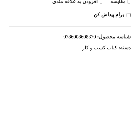
مقايسه
افزودن به علاقه مندی
برام پیداش کن
شناسه محصول:
9786008608370
دسته:
کتاب کسب و کار
هر قسط
کتاب برنامه‌ نویسی اندروید for dummies اثر برتون ترجمه
زهرا جاوید