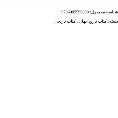
شناسه محصول:
9786005599800
دسته:
کتاب تاریخ جهان
,
کتاب تاریخی
هر قسط
-10%
زمان سنجی عامیانه و پیوند آن با نجوم ریاضی در دورۀ اسلامی
افزودن به سبد خرید