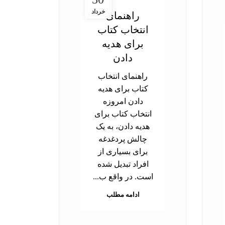
خرداد
راهنمای
در
انتخاب کتاب
ت
برای هدیه
آز
دادن
راهنمای انتخاب
د
کتاب برای هدیه
تحص
دادن امروزه
دک
انتخاب کتاب برای
ب
هدیه دادن، به یک
توا
چالش پردغدغه
اس
برای بسیاری از
بر
افراد تبدیل شده
م
است. در واقع ب...
هس
ادامه مطلب