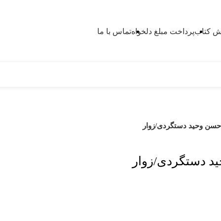
 کتاب
پرداخت مبلغ دلخواه
تماس با ما
حسن وحید دستگردی/زوار
د دستگردی/زوار