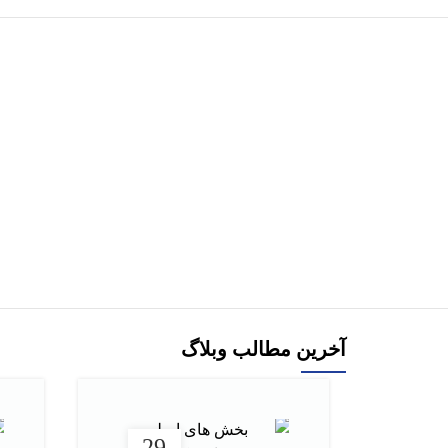
هر قسط
کتاب نوروز و فلسفه هفت سين اثر سیدمحمدعلی
کتاب عاشقانه ه
دادخواه
افزودن به سبد خرید
آخرین مطالب وبلاگ
29