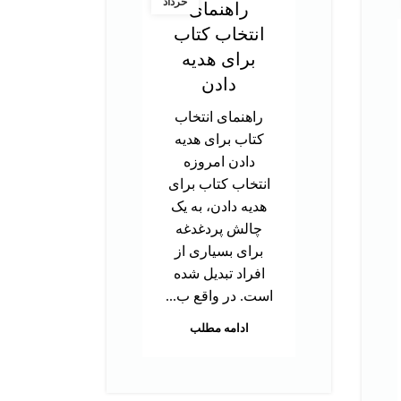
خرداد
راهنمای
در
انتخاب کتاب
ت
برای هدیه
آز
دادن
راهنمای انتخاب
د
کتاب برای هدیه
تحص
دادن امروزه
دک
انتخاب کتاب برای
ب
هدیه دادن، به یک
توا
چالش پردغدغه
اس
برای بسیاری از
بر
افراد تبدیل شده
م
است. در واقع ب...
هس
ادامه مطلب