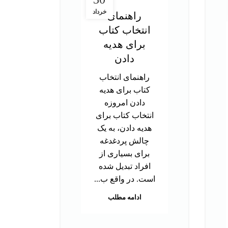
خرداد
راهنمای
در
انتخاب کتاب
ت
برای هدیه
آز
دادن
راهنمای انتخاب
د
کتاب برای هدیه
تحص
دادن امروزه
دک
انتخاب کتاب برای
ب
هدیه دادن، به یک
توا
چالش پردغدغه
اس
برای بسیاری از
بر
افراد تبدیل شده
م
است. در واقع ب...
هس
ادامه مطلب