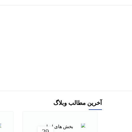
هر قسط
کتاب نوروز و فلسفه هفت سين اثر سیدمحمدعلی
کتاب عاشقانه ه
دادخواه
افزودن به سبد خرید
آخرین مطالب وبلاگ
29