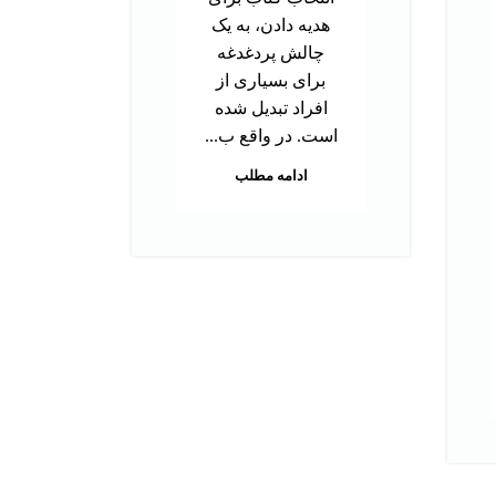
دک
هدیه دادن، به یک
ب
چالش پردغدغه
توا
برای بسیاری از
اس
افراد تبدیل شده
بر
است. در واقع ب...
م
ادامه مطلب
هس