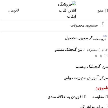
منو
0
تومان
0
فروخته شده
خانه
متفرقه
من گنجشک نیستم
من گنجشک نیستم
مرکز آموزش مدیریت دولتی
ناموجود
مقايسه
افزودن به علاقه مندی
برام پیداش کن