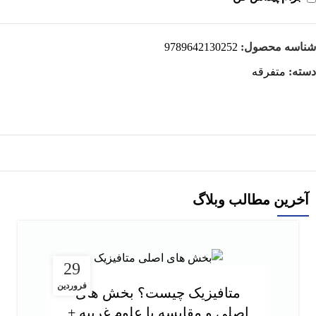
شناسه محصول:
9789642130252
دسته:
متفرقه
آخرین مطالب وبلاگ
29
فروردین
متافیزیک چیست؟ بخش های
اصلی و مقایسه با علوم غریبه +