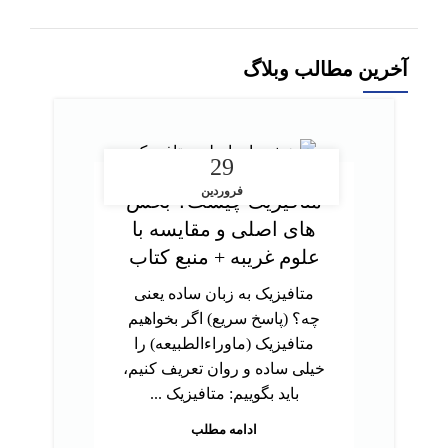
آخرین مطالب وبلاگ
29
فروردین
متافیزیک چیست؟ بخش
های اصلی و مقایسه با
علوم غریبه + منبع کتاب
متافیزیک به زبان ساده یعنی
چه؟ (پاسخ سریع) اگر بخواهیم
متافیزیک (ماوراءالطبیعه) را
خیلی ساده و روان تعریف کنیم،
باید بگوییم: متافیزیک ...
ادامه مطلب