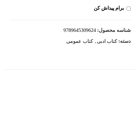
برام پیداش کن
شناسه محصول:
9789645309624
دسته:
کتاب ادبی
,
کتاب عمومی
هر قسط
-30%
کتاب مفاخر فرهنگی ایران اثر دکتر مروارید طباطبایی قمی
افزودن به سبد خرید