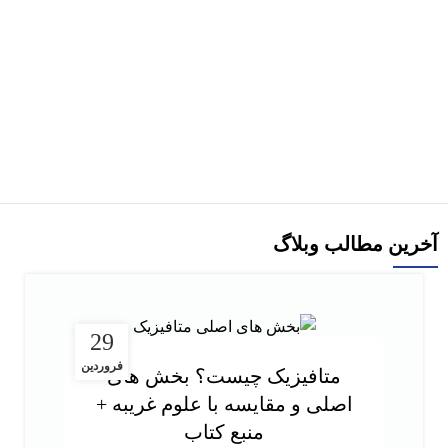
هر قسط
40,000
تومان
-30%
کتاب مفاخر فرهنگی ایران اثر دکتر مروارید طباطبایی قمی
160,000
تومان
230,000
تومان
افزودن به سبد خرید
آخرین مطالب وبلاگ
29
فروردین
متافیزیک چیست؟ بخش های
اصلی و مقایسه با علوم غریبه +
منبع کتاب