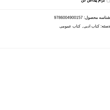
برام پیداش کن
شناسه محصول:
9786004900157
دسته:
کتاب ادبی
,
کتاب عمومی
هر قسط
-30%
کتاب مفاخر فرهنگی ایران اثر دکتر مروارید طباطبایی قمی
افزودن به سبد خرید