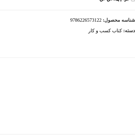
شناسه محصول:
9786226573122
دسته:
کتاب کسب و کار
هر قسط
کتاب برنامه‌ نویسی اندروید for dummies اثر برتون ترجمه زهرا جاوید
افزودن به سبد خرید