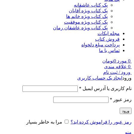
پک کتاب عاشقانه
پک کتاب ویژه آقایان
پک کتاب ویژه خانم ها
پک کتاب ویژه موفقیت
پک کتاب ویژه عاشقان رمان
مجله ایکات
فروش کتاب
پرداخت مبلغ دلخواه
تماس با ما
0
مورد
0
تومان
0
علاقه مندی
ورود / ثبت نام
ورود
ایجاد یک حساب کاربری
نام کاربری یا آدرس ایمیل
*
رمز عبور
*
ورود
رمز عبور را فراموش کرده اید؟
مرا به خاطر بسپار
منو