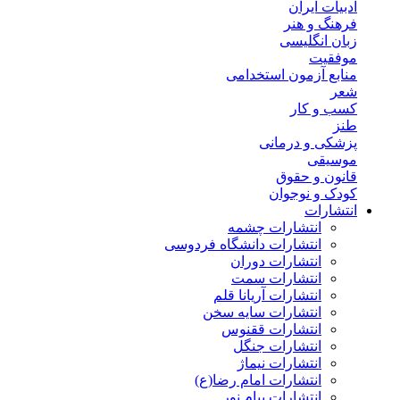
ادبیات ایران
فرهنگ و هنر
زبان انگلیسی
موفقیت
منابع آزمون استخدامی
شعر
کسب و کار
طنز
پزشکی و درمانی
موسیقی
قانون و حقوق
کودک و نوجوان
انتشارات
انتشارات چشمه
انتشارات دانشگاه فردوسی
انتشارات دوران
انتشارات سمت
انتشارات آریانا قلم
انتشارات سایه سخن
انتشارات ققنوس
انتشارات جنگل
انتشارات نیماژ
انتشارات امام رضا(ع)
انتشارات پیام نور