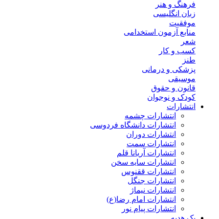
فرهنگ و هنر
زبان انگلیسی
موفقیت
منابع آزمون استخدامی
شعر
کسب و کار
طنز
پزشکی و درمانی
موسیقی
قانون و حقوق
کودک و نوجوان
انتشارات
انتشارات چشمه
انتشارات دانشگاه فردوسی
انتشارات دوران
انتشارات سمت
انتشارات آریانا قلم
انتشارات سایه سخن
انتشارات ققنوس
انتشارات جنگل
انتشارات نیماژ
انتشارات امام رضا(ع)
انتشارات پیام نور
پک هدیه