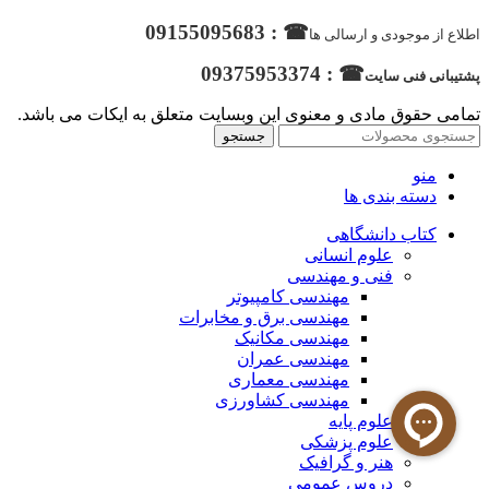
☎ : 09155095683
اطلاع از موجودی و ارسالی ها
☎ : 09375953374
پشتیبانی فنی سایت
تمامی حقوق مادی و معنوی این وبسایت متعلق به ایکات می باشد.
جستجو
منو
دسته بندی ها
کتاب دانشگاهی
علوم انسانی
فنی و مهندسی
مهندسی کامپیوتر
مهندسی برق و مخابرات
مهندسی مکانیک
مهندسی عمران
مهندسی معماری
مهندسی کشاورزی
علوم پایه
علوم پزشکی
هنر و گرافیک
دروس عمومی