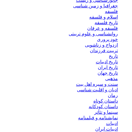
جانورشناسی و زیست
جغرافیا و زمین شناسی
فلسفه
اسلام و فلسفه
تاریخ فلسفه
فلسفه و عرفان
روانشناسی و علوم تربیتی
خود پروری
ازدواج و زناشویی
تربیت فرزندان
تاریخ
تاریخ ادبیات
تاریخ ایران
تاریخ جهان
مذهبی
سنت و سیره اهل بیت
ادیان و اقلیت شناسی
رمان
داستان کوتاه
داستان کودکانه
سینما و تئاتر
نمایشنامه و فیلمنامه
ادبیات
ادبیات ایران