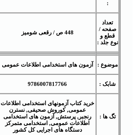
:
تعداد
صفحه /
448 ص / رقعی شومیز
قطع و
نوع جلد :
موضوع :
آزمون های استخدامی اطلاعات عمومی
شابک :
9786007817766
خرید کتاب آزمونهای استخدامی اطلاعات
عمومی,
کوروش صحیفی, نسترن
تگ ها :
رنجبر,
پرستش, آزمون های استخدامی
اطلاعات عمومی, استخدامی متمرکز
دستگاه های اجرایی کل کشور