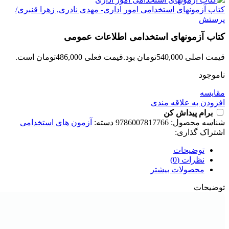
کتاب آزمونهای استخدامی امور اداری- مهدی نادری, زهرا قنبری/
پرستش
کتاب آزمونهای استخدامی اطلاعات عمومی
قیمت اصلی 540,000تومان بود.
قیمت فعلی 486,000تومان است.
ناموجود
مقايسه
افزودن به علاقه مندی
برام پیداش کن
شناسه محصول:
9786007817766
دسته:
آزمون های استخدامی
اشتراک گذاری:
توضیحات
نظرات (0)
محصولات بیشتر
توضیحات