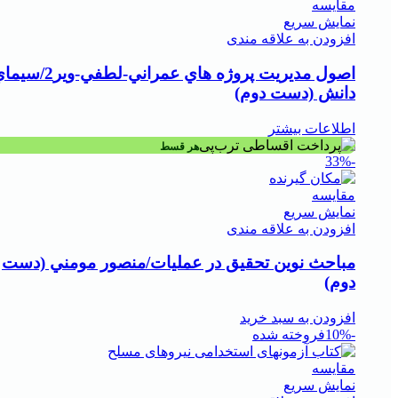
مقايسه
نمایش سریع
افزودن به علاقه مندی
اصول مديريت پروژه هاي عمراني-لطفي-وير2
دانش (دست دوم)
اطلاعات بیشتر
هر قسط
-33%
مقايسه
نمایش سریع
افزودن به علاقه مندی
مباحث نوين تحقيق در عمليات/منصور مومني (دست
دوم)
افزودن به سبد خرید
-10%
فروخته شده
مقايسه
نمایش سریع