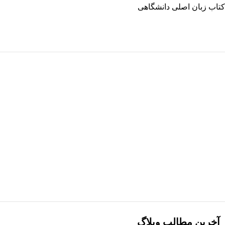
کتاب زبان اصلی دانشگاهی
هر قسط
66,250
تومان
-10%
کتاب درآمدی بر ادبیات تطبیقی اثر فرانسوا یوست ترجمه علیرضا
انوشیروانی
265,000
تومان
295,000
تومان
افزودن به سبد خرید
آخرین مطالب وبلاگ