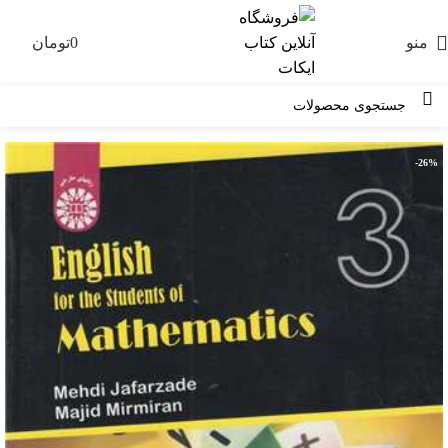
منو
0
تومان
0
-26%