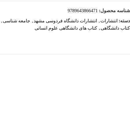
شناسه محصول:
9789643866471
دسته:
انتشارات
,
انتشارات دانشگاه فردوسی مشهد
,
جامعه شناسی
,
کتاب دانشگاهی
,
کتاب های دانشگاهی علوم انسانی
هر قسط
-10%
کتاب آزمون خاک کاربردی: نمونه برداری و آماده سازی خاک اثر ولی
فیضی اصل
افزودن به سبد خرید