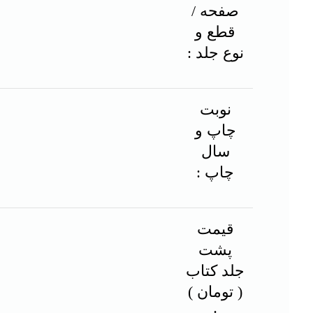
صفحه /
قطع و
نوع جلد :
نوبت
چاپ و
سال
چاپ :
قیمت
پشت
جلد کتاب
( تومان )
: