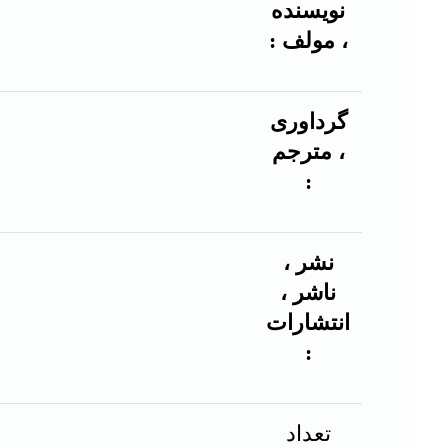
نویسنده
، مولف :
گرداوری
، مترجم
:
نشر ،
ناشر ،
انتشارات
:
تعداد