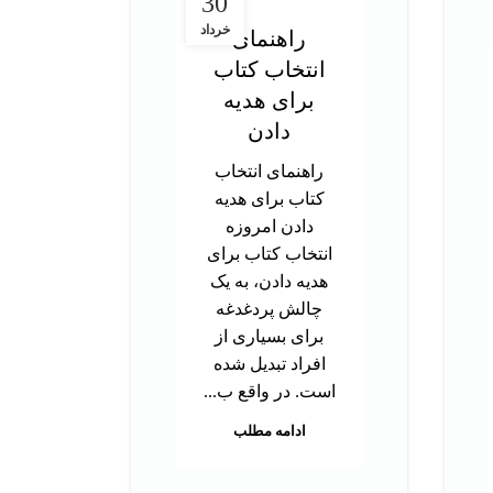
30
خرداد
راهنمای
انتخاب کتاب
در
برای هدیه
ت
دادن
آز
راهنمای انتخاب
کتاب برای هدیه
د
دادن امروزه
تحص
انتخاب کتاب برای
دک
هدیه دادن، به یک
ب
چالش پردغدغه
توا
برای بسیاری از
اس
افراد تبدیل شده
بر
است. در واقع ب...
م
ادامه مطلب
هس