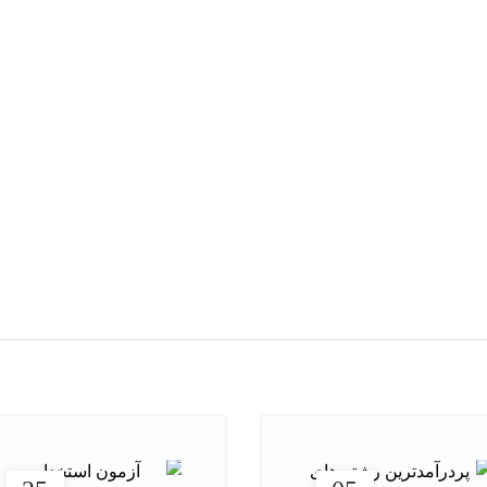
هر قسط
72,500
تومان
هر 
ت چهارگزینه ای آمار و احتمالات
کتاب دست دو مرجع کامل مدیری
ی اثر محسن طورانی
پیشرفته اثر حسین جلی
290,000
تومان
390,000
تومان
افزودن به سبد خرید
افزودن به سبد خرید