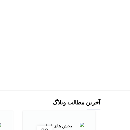
هر قسط
197,500
تومان
کتاب دست دو مجموعه سوالات ارشد آزمون های
کتاب بانک سوالا
1400-1391 رشته معماری با پاسخ تشریحی نشر
دکتر
مدرسان شریف
790,000
تومان
افزودن به سبد خرید
آخرین مطالب وبلاگ