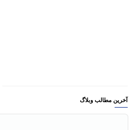
هر قسط
337,500
تومان
-10%
مقايسه
نمایش سریع
افزودن به علاقه مندی
کتاب آزمون خاک کاربردی: نمونه برداری و آماده سازی
خاک اثر ولی فیضی اصل
1,500,000
تومان
قیمت اصلی 1,500,000تومان
بود.
1,350,000
تومان
قیمت فعلی 1,350,000تومان است.
افزودن به سبد خرید
آخرین مطالب وبلاگ