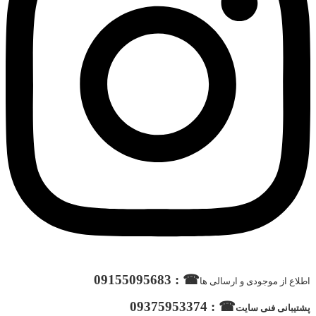
☎ : 09155095683
اطلاع از موجودی و ارسالی ها
☎ : 09375953374
پشتیبانی فنی سایت