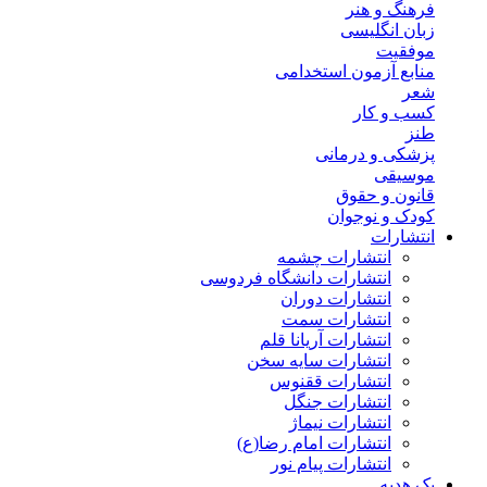
فرهنگ و هنر
زبان انگلیسی
موفقیت
منابع آزمون استخدامی
شعر
کسب و کار
طنز
پزشکی و درمانی
موسیقی
قانون و حقوق
کودک و نوجوان
انتشارات
انتشارات چشمه
انتشارات دانشگاه فردوسی
انتشارات دوران
انتشارات سمت
انتشارات آریانا قلم
انتشارات سایه سخن
انتشارات ققنوس
انتشارات جنگل
انتشارات نیماژ
انتشارات امام رضا(ع)
انتشارات پیام نور
پک هدیه