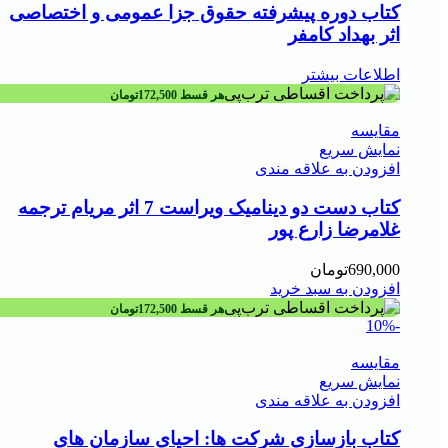
کتاب دوره پیشرفته حقوق جزا عمومی و اختصاصی
اثر بهداد کامفر
اطلاعات بیشتر
هر قسط
172,500
تومان
مقايسه
نمایش سریع
افزودن به علاقه مندی
کتاب دست دو دینامیک ویراست 7 اثر مریام ترجمه
غلامرضا زارع پور
690,000
تومان
افزودن به سبد خرید
هر قسط
172,500
تومان
-10%
مقايسه
نمایش سریع
افزودن به علاقه مندی
کتاب بازسازی شرکت ها: احیای سازمان های