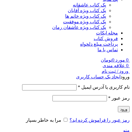
پک کتاب عاشقانه
پک کتاب ویژه آقایان
پک کتاب ویژه خانم ها
پک کتاب ویژه موفقیت
پک کتاب ویژه عاشقان رمان
مجله ایکات
فروش کتاب
پرداخت مبلغ دلخواه
تماس با ما
0
مورد
0
تومان
0
علاقه مندی
ورود / ثبت نام
ورود
ایجاد یک حساب کاربری
نام کاربری یا آدرس ایمیل
*
رمز عبور
*
ورود
رمز عبور را فراموش کرده اید؟
مرا به خاطر بسپار
منو