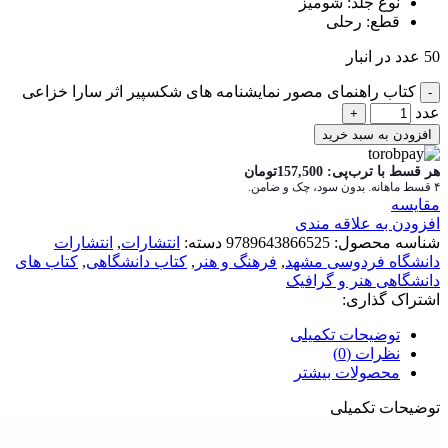
نوع جلد: شومیز
قطع: رحلی
50 عدد در انبار
کتاب راهنمای مصور نمایشنامه های شکسپیر اثر سارا خزاعی
عدد
افزودن به سبد خرید
هر قسط با ترب‌پی:
157,500
تومان
۴ قسط ماهانه. بدون سود، چک و ضامن.
مقايسه
افزودن به علاقه مندی
شناسه محصول:
9789643866525
دسته:
انتشارات
,
انتشارات
دانشگاه فردوسی مشهد
,
فرهنگ و هنر
,
کتاب دانشگاهی
,
کتاب های
دانشگاهی هنر و گرافیک
اشتراک گذاری:
توضیحات تکمیلی
نظرات (0)
محصولات بیشتر
توضیحات تکمیلی