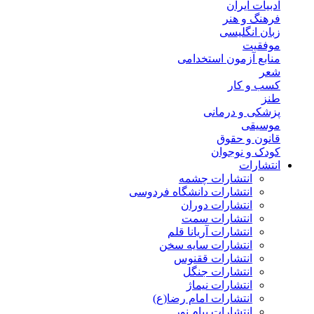
ادبیات ایران
فرهنگ و هنر
زبان انگلیسی
موفقیت
منابع آزمون استخدامی
شعر
کسب و کار
طنز
پزشکی و درمانی
موسیقی
قانون و حقوق
کودک و نوجوان
انتشارات
انتشارات چشمه
انتشارات دانشگاه فردوسی
انتشارات دوران
انتشارات سمت
انتشارات آریانا قلم
انتشارات سایه سخن
انتشارات ققنوس
انتشارات جنگل
انتشارات نیماژ
انتشارات امام رضا(ع)
انتشارات پیام نور