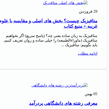
29
فروردین
متافیزیک چیست؟ بخش های اصلی و مقایسه با علوم
غریبه + منبع کتاب
متافیزیک به زبان ساده یعنی چه؟ (پاسخ سریع) اگر بخواهیم
متافیزیک (ماوراءالطبیعه) را خیلی ساده و روان تعریف کنیم،
باید بگوییم: متافیزیک ...
ادامه مطلب
05
بهمن
معرفی رشته های دانشگاهی پردرآمد