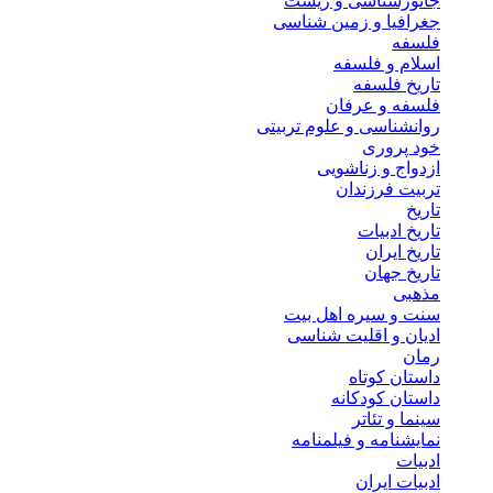
جانورشناسی و زیست
جغرافیا و زمین شناسی
فلسفه
اسلام و فلسفه
تاریخ فلسفه
فلسفه و عرفان
روانشناسی و علوم تربیتی
خود پروری
ازدواج و زناشویی
تربیت فرزندان
تاریخ
تاریخ ادبیات
تاریخ ایران
تاریخ جهان
مذهبی
سنت و سیره اهل بیت
ادیان و اقلیت شناسی
رمان
داستان کوتاه
داستان کودکانه
سینما و تئاتر
نمایشنامه و فیلمنامه
ادبیات
ادبیات ایران