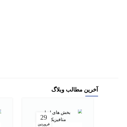
افزودن به سبد خرید
هر قسط
263,250
تومان
-10%
کتاب فرهنگ لغت ترکی به فارسی ایسبیان اثر
علی ایزانلو
1,053,000
تومان
1,170,000
تومان
افزودن به سبد خرید
آخرین مطالب وبلاگ
29
فروردین