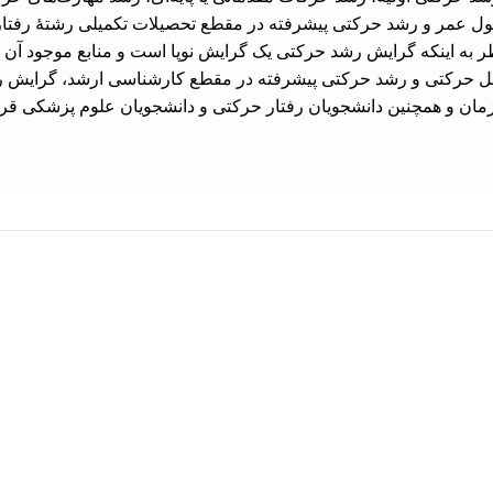
ر و رشد حرکتی پیشرفته در مقطع تحصیلات تکمیلی رشتۀ رفتار حرکت
به اینکه گرایش رشد حرکتی یک گرایش نوپا است و منابع موجود آن بسیا
مل حرکتی و رشد حرکتی پیشرفته در مقطع کارشناسی ارشد، گرایش ر
ان و همچنین دانشجویان رفتار حرکتی و دانشجویان علوم پزشکی قرار
هر قسط
263,250
تومان
هر ق
-10%
 ای بر فرایند سیاست گذاری
وماسد بیرکلند ترجمه روح الله
اثر تایز و زایگر ترجمه مهردا
اسلامی شعبجره
1,305,000
ت
1,450,000
تومان
1,053,000
تومان
1,1
تومان