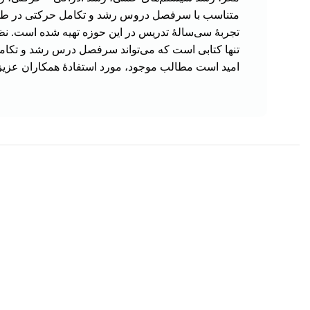
متناسب با سرفصل دروس رشد و تکامل حرکتی در طول عم
تجربۀ سی‌سالۀ تدریس در این حوزه تهیه شده است. نظر 
تنها کتابی است که می‌تواند سرفصل درس رشد و تکا
امید است مطالب موجود، مورد استفادۀ همکاران عزیزم
هر قسط
337,500
تومان
-10%
-10%
کتاب آزمون خاک کاربردی: نمونه برداری و آماده
کتاب مقدمه
سازی خاک اثر ولی فیضی اصل
عمومی اثر ت
1,350,000
تومان
1,500,000
تومان
70,000