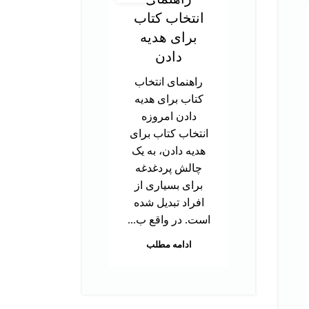
انتخاب کتاب
در
برای هدیه
ت
دادن
آز
راهنمای انتخاب
کتاب برای هدیه
د
دادن امروزه
تحص
انتخاب کتاب برای
دک
هدیه دادن، به یک
ب
چالش پردغدغه
توا
برای بسیاری از
اس
افراد تبدیل شده
بر
است. در واقع ب...
م
ادامه مطلب
هس