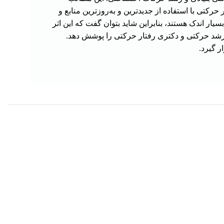
ی با استفاده از جدیدترین و به‌روزترین منابع و
ر اندک هستند، بنابراین شاید بتوان گفت که این اثر
شد حرکتی و دکتری رفتار حرکتی را پوشش دهد.
 گیرد.
سط
326,250
تومان
هر قسط
225,000
تومان
-10%
کتاب اصول فیزیولوژی گیاهی جلد 1 ویراست 1
کتاب اصول فیزیولوژی گیاهی جلد 2 ویراست 1
د لاهوتی
اثر تایز و زایگر ترجمه مهرداد لاهوتی
ومان
900,000
تومان
1,000,000
تومان