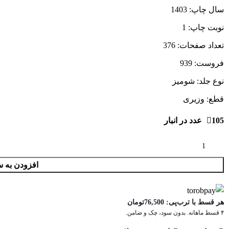
سال چاپ: 1403
نوبت چاپ: 1
تعداد صفحات: 376
فروست: 939
نوع جلد: شومیز
قطع: وزیری
105 عدد در انبار
افزودن به س
هر قسط با ترب‌پی:
76,500
تومان
۴ قسط ماهانه. بدون سود، چک و ضامن.