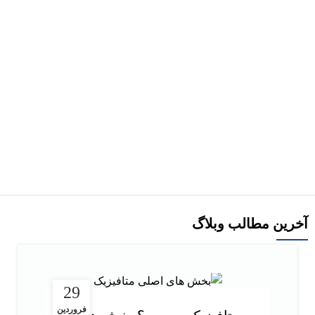
هر قسط
337,500
تومان
-10%
کتاب آزمون خاک کاربردی: نمونه برداری و آماده سازی خاک اثر ولی
فیضی اصل
1,350,000
تومان
1,500,000
تومان
افزودن به سبد خرید
آخرین مطالب وبلاگ
29
فروردین