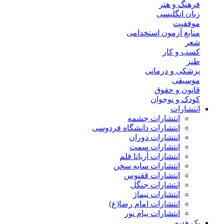
فرهنگ و هنر
زبان انگلیسی
موفقیت
منابع آزمون استخدامی
شعر
کسب و کار
طنز
پزشکی و درمانی
موسیقی
قانون و حقوق
کودک و نوجوان
انتشارات
انتشارات چشمه
انتشارات دانشگاه فردوسی
انتشارات دوران
انتشارات سمت
انتشارات آریانا قلم
انتشارات سایه سخن
انتشارات ققنوس
انتشارات جنگل
انتشارات نیماژ
انتشارات امام رضا(ع)
انتشارات پیام نور
پک هدیه