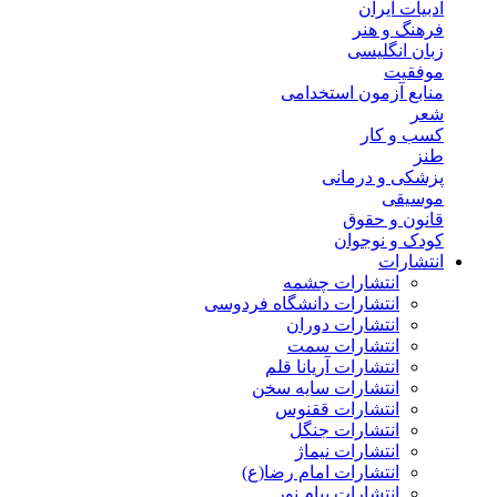
ادبیات ایران
فرهنگ و هنر
زبان انگلیسی
موفقیت
منابع آزمون استخدامی
شعر
کسب و کار
طنز
پزشکی و درمانی
موسیقی
قانون و حقوق
کودک و نوجوان
انتشارات
انتشارات چشمه
انتشارات دانشگاه فردوسی
انتشارات دوران
انتشارات سمت
انتشارات آریانا قلم
انتشارات سایه سخن
انتشارات ققنوس
انتشارات جنگل
انتشارات نیماژ
انتشارات امام رضا(ع)
انتشارات پیام نور