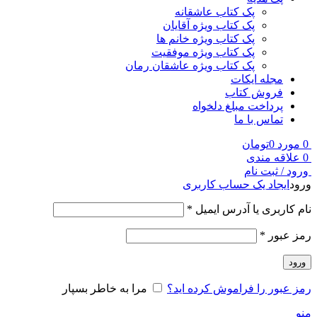
پک کتاب عاشقانه
پک کتاب ویژه آقایان
پک کتاب ویژه خانم ها
پک کتاب ویژه موفقیت
پک کتاب ویژه عاشقان رمان
مجله ایکات
فروش کتاب
پرداخت مبلغ دلخواه
تماس با ما
0
مورد
0
تومان
0
علاقه مندی
ورود / ثبت نام
ورود
ایجاد یک حساب کاربری
نام کاربری یا آدرس ایمیل
*
رمز عبور
*
ورود
رمز عبور را فراموش کرده اید؟
مرا به خاطر بسپار
منو