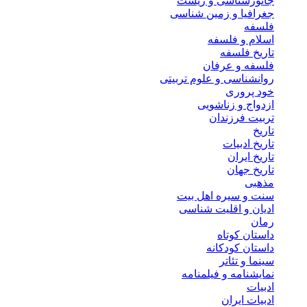
جانورشناسی و زیست
جغرافیا و زمین شناسی
فلسفه
اسلام و فلسفه
تاریخ فلسفه
فلسفه و عرفان
روانشناسی و علوم تربیتی
خود پروری
ازدواج و زناشویی
تربیت فرزندان
تاریخ
تاریخ ادبیات
تاریخ ایران
تاریخ جهان
مذهبی
سنت و سیره اهل بیت
ادیان و اقلیت شناسی
رمان
داستان کوتاه
داستان کودکانه
سینما و تئاتر
نمایشنامه و فیلمنامه
ادبیات
ادبیات ایران