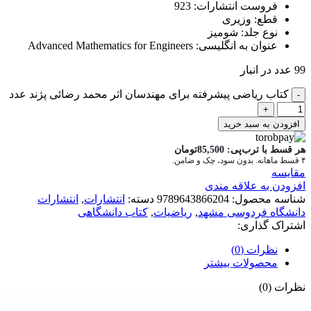
فروست انتشارات:
923
قطع:
وزیری
نوع جلد:
شومیز
عنوان به انگلیسی:
Advanced Mathematics for Engineers
99 عدد در انبار
کتاب ریاضی پیشرفته برای مهندسان اثر محمد رضائی پژند عدد
افزودن به سبد خرید
هر قسط با ترب‌پی:
85,500
تومان
۴ قسط ماهانه. بدون سود، چک و ضامن.
مقايسه
افزودن به علاقه مندی
شناسه محصول:
9789643866204
دسته:
انتشارات
,
انتشارات
دانشگاه فردوسی مشهد
,
ریاضیات
,
کتاب دانشگاهی
اشتراک گذاری:
نظرات (0)
محصولات بیشتر
نظرات (0)