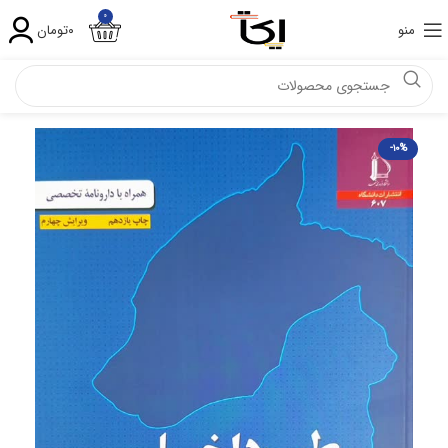
۰
منو
۰
تومان
-۱۰%