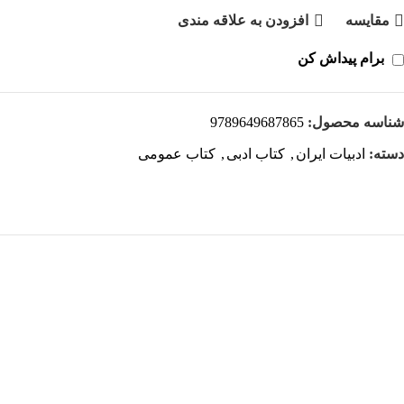
مقايسه
افزودن به علاقه مندی
برام پیداش کن
شناسه محصول:
9789649687865
دسته:
ادبیات ایران
,
کتاب ادبی
,
کتاب عمومی
هر قسط
-30%
کتاب مفاخر فرهنگی ایران اثر دکتر مروارید طباطبایی قمی
افزودن به سبد خرید