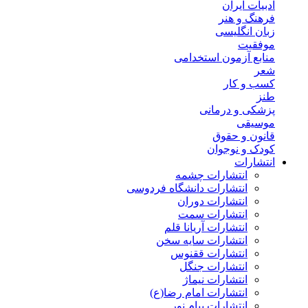
ادبیات ایران
فرهنگ و هنر
زبان انگلیسی
موفقیت
منابع آزمون استخدامی
شعر
کسب و کار
طنز
پزشکی و درمانی
موسیقی
قانون و حقوق
کودک و نوجوان
انتشارات
انتشارات چشمه
انتشارات دانشگاه فردوسی
انتشارات دوران
انتشارات سمت
انتشارات آریانا قلم
انتشارات سایه سخن
انتشارات ققنوس
انتشارات جنگل
انتشارات نیماژ
انتشارات امام رضا(ع)
انتشارات پیام نور