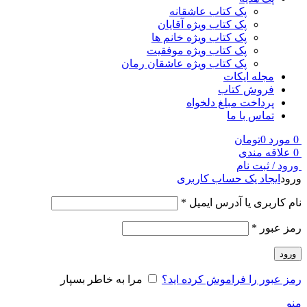
پک کتاب عاشقانه
پک کتاب ویژه آقایان
پک کتاب ویژه خانم ها
پک کتاب ویژه موفقیت
پک کتاب ویژه عاشقان رمان
مجله ایکات
فروش کتاب
پرداخت مبلغ دلخواه
تماس با ما
0
مورد
0
تومان
0
علاقه مندی
ورود / ثبت نام
ورود
ایجاد یک حساب کاربری
نام کاربری یا آدرس ایمیل
*
رمز عبور
*
ورود
رمز عبور را فراموش کرده اید؟
مرا به خاطر بسپار
منو