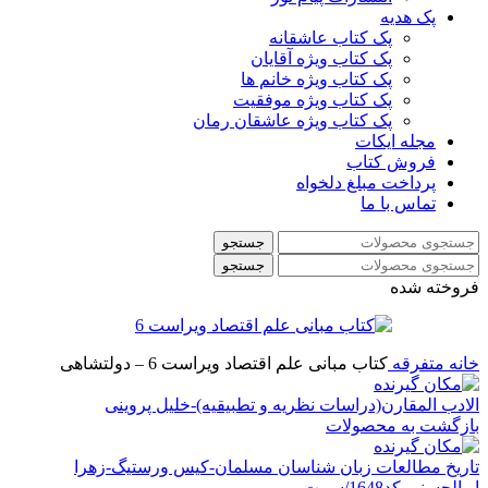
پک هدیه
پک کتاب عاشقانه
پک کتاب ویژه آقایان
پک کتاب ویژه خانم ها
پک کتاب ویژه موفقیت
پک کتاب ویژه عاشقان رمان
مجله ایکات
فروش کتاب
پرداخت مبلغ دلخواه
تماس با ما
جستجو
جستجو
فروخته شده
خانه
متفرقه
کتاب مبانی علم اقتصاد ویراست 6 – دولتشاهی
الادب المقارن(دراسات نظریه و تطبیقیه)-خلیل پروینی
بازگشت به محصولات
تاریخ مطالعات زبان شناسان مسلمان-کیس ورستیگ-زهرا
ابوالحسنی-کد1648/سمت