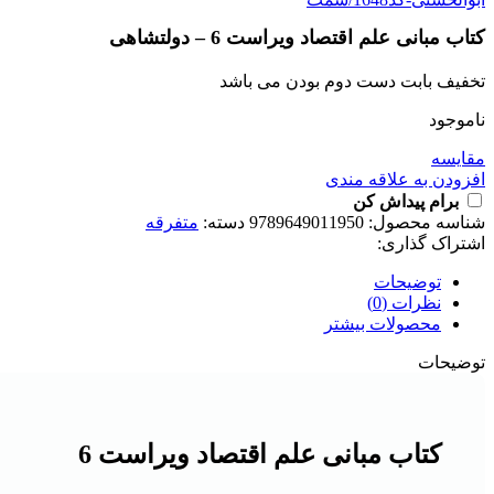
کتاب مبانی علم اقتصاد ویراست 6 – دولتشاهی
تخفیف بابت دست دوم بودن می باشد
ناموجود
مقايسه
افزودن به علاقه مندی
برام پیداش کن
شناسه محصول:
9789649011950
دسته:
متفرقه
اشتراک گذاری:
توضیحات
نظرات (0)
محصولات بیشتر
توضیحات
کتاب مبانی علم اقتصاد ویراست 6