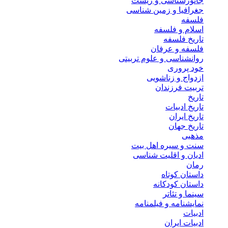
جانورشناسی و زیست
جغرافیا و زمین شناسی
فلسفه
اسلام و فلسفه
تاریخ فلسفه
فلسفه و عرفان
روانشناسی و علوم تربیتی
خود پروری
ازدواج و زناشویی
تربیت فرزندان
تاریخ
تاریخ ادبیات
تاریخ ایران
تاریخ جهان
مذهبی
سنت و سیره اهل بیت
ادیان و اقلیت شناسی
رمان
داستان کوتاه
داستان کودکانه
سینما و تئاتر
نمایشنامه و فیلمنامه
ادبیات
ادبیات ایران