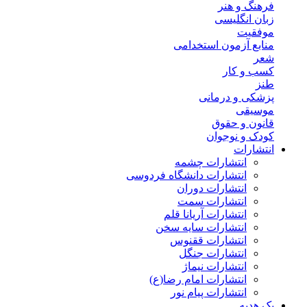
فرهنگ و هنر
زبان انگلیسی
موفقیت
منابع آزمون استخدامی
شعر
کسب و کار
طنز
پزشکی و درمانی
موسیقی
قانون و حقوق
کودک و نوجوان
انتشارات
انتشارات چشمه
انتشارات دانشگاه فردوسی
انتشارات دوران
انتشارات سمت
انتشارات آریانا قلم
انتشارات سایه سخن
انتشارات ققنوس
انتشارات جنگل
انتشارات نیماژ
انتشارات امام رضا(ع)
انتشارات پیام نور
پک هدیه