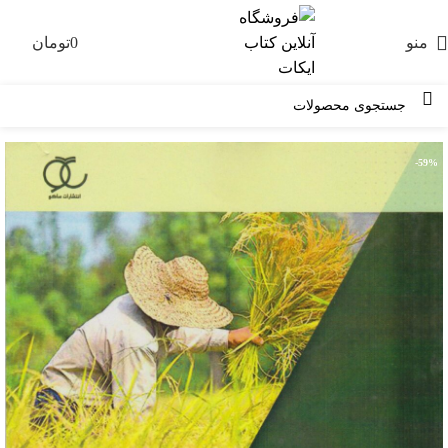
منو
0
تومان
0
-59%