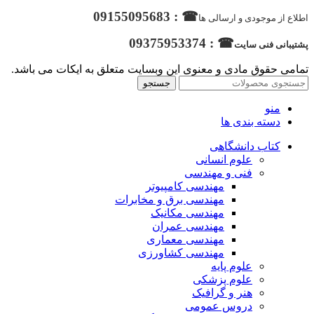
☎ : 09155095683
اطلاع از موجودی و ارسالی ها
☎ : 09375953374
پشتیبانی فنی سایت
تمامی حقوق مادی و معنوی این وبسایت متعلق به ایکات می باشد.
جستجو
منو
دسته بندی ها
کتاب دانشگاهی
علوم انسانی
فنی و مهندسی
مهندسی کامپیوتر
مهندسی برق و مخابرات
مهندسی مکانیک
مهندسی عمران
مهندسی معماری
مهندسی کشاورزی
علوم پایه
علوم پزشکی
هنر و گرافیک
دروس عمومی