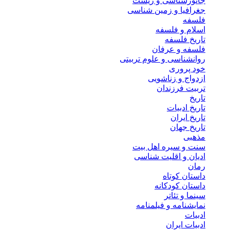
جانورشناسی و زیست
جغرافیا و زمین شناسی
فلسفه
اسلام و فلسفه
تاریخ فلسفه
فلسفه و عرفان
روانشناسی و علوم تربیتی
خود پروری
ازدواج و زناشویی
تربیت فرزندان
تاریخ
تاریخ ادبیات
تاریخ ایران
تاریخ جهان
مذهبی
سنت و سیره اهل بیت
ادیان و اقلیت شناسی
رمان
داستان کوتاه
داستان کودکانه
سینما و تئاتر
نمایشنامه و فیلمنامه
ادبیات
ادبیات ایران