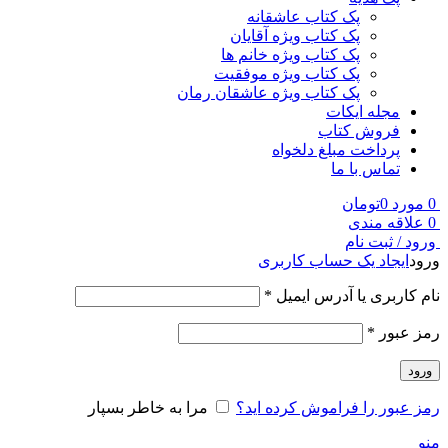
پک کتاب عاشقانه
پک کتاب ویژه آقایان
پک کتاب ویژه خانم ها
پک کتاب ویژه موفقیت
پک کتاب ویژه عاشقان رمان
مجله ایکات
فروش کتاب
پرداخت مبلغ دلخواه
تماس با ما
0
مورد
0
تومان
0
علاقه مندی
ورود / ثبت نام
ورود
ایجاد یک حساب کاربری
نام کاربری یا آدرس ایمیل
*
رمز عبور
*
ورود
رمز عبور را فراموش کرده اید؟
مرا به خاطر بسپار
منو