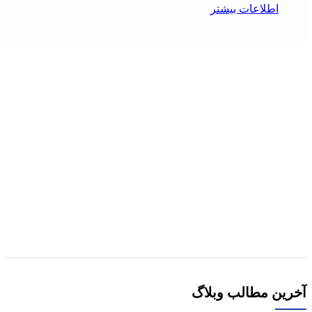
اطلاعات بیشتر
هر قسط
-29%
مقايسه
نمایش سریع
افزودن به علاقه مندی
کتاب استامبولی اثر منصور ضابطیان
افزودن به سبد خرید
آخرین مطالب وبلاگ