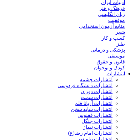
ادبیات ایران
فرهنگ و هنر
زبان انگلیسی
موفقیت
منابع آزمون استخدامی
شعر
کسب و کار
طنز
پزشکی و درمانی
موسیقی
قانون و حقوق
کودک و نوجوان
انتشارات
انتشارات چشمه
انتشارات دانشگاه فردوسی
انتشارات دوران
انتشارات سمت
انتشارات آریانا قلم
انتشارات سایه سخن
انتشارات ققنوس
انتشارات جنگل
انتشارات نیماژ
انتشارات امام رضا(ع)
انتشارات پیام نور