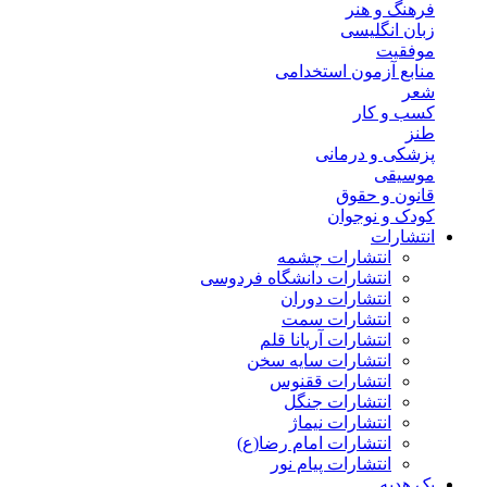
فرهنگ و هنر
زبان انگلیسی
موفقیت
منابع آزمون استخدامی
شعر
کسب و کار
طنز
پزشکی و درمانی
موسیقی
قانون و حقوق
کودک و نوجوان
انتشارات
انتشارات چشمه
انتشارات دانشگاه فردوسی
انتشارات دوران
انتشارات سمت
انتشارات آریانا قلم
انتشارات سایه سخن
انتشارات ققنوس
انتشارات جنگل
انتشارات نیماژ
انتشارات امام رضا(ع)
انتشارات پیام نور
پک هدیه