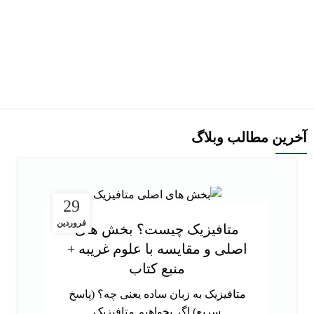
-29%
کتاب استامبولی اثر منصور ضابطیان
افزودن به سبد خرید
آخرین مطالب وبلاگ
29
فروردین
متافیزیک چیست؟ بخش های
اصلی و مقایسه با علوم غریبه +
منبع کتاب
متافیزیک به زبان ساده یعنی چه؟ (پاسخ
سریع) اگر بخواهیم متافیزیک