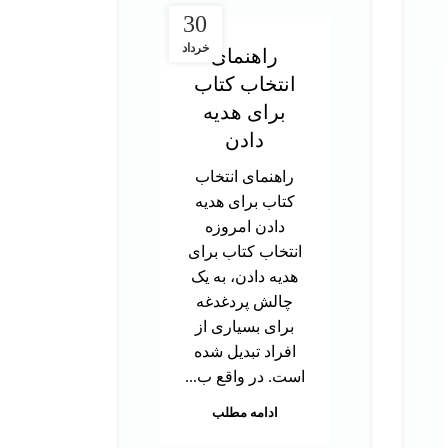
30
خرداد
راهنمای
انتخاب کتاب
در
برای هدیه
ت
دادن
آز
راهنمای انتخاب
کتاب برای هدیه
د
دادن امروزه
تحص
انتخاب کتاب برای
دک
هدیه دادن، به یک
ب
چالش پردغدغه
توا
برای بسیاری از
اس
افراد تبدیل شده
بر
است. در واقع ب...
م
ادامه مطلب
هس