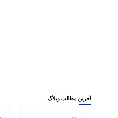
هر قسط
-10%
-10%
بوستان سالکان جلد7 اثر صدرالدین سید علی خان
مدنی حسین صابری
خان
افزودن به سبد خرید
هر قسط
-19%
کتاب شبیه مریم اثر اکرم صادقی
افزودن به سبد خرید
آخرین مطالب وبلاگ