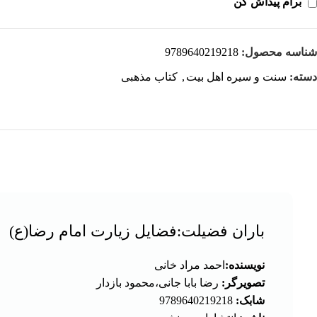
برام پیداش کن
شناسه محصول:
9789640219218
دسته:
سنت و سیره اهل بیت
,
کتاب مذهبی
باران فضیلت:فضایل زیارت امام رضا(ع)
نویسنده:
احمد مراد خانی
تصویرگر:
رضا بابا جانی،محمود بازدار
شابک:
9789640219218