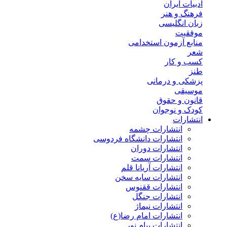
ادبیات ایران
فرهنگ و هنر
زبان انگلیسی
موفقیت
منابع آزمون استخدامی
شعر
کسب و کار
طنز
پزشکی و درمانی
موسیقی
قانون و حقوق
کودک و نوجوان
انتشارات
انتشارات چشمه
انتشارات دانشگاه فردوسی
انتشارات دوران
انتشارات سمت
انتشارات آریانا قلم
انتشارات سایه سخن
انتشارات ققنوس
انتشارات جنگل
انتشارات نیماژ
انتشارات امام رضا(ع)
انتشارات پیام نور