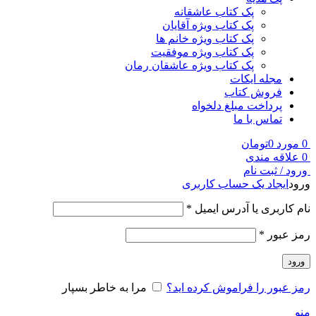
پک کتاب عاشقانه
پک کتاب ویژه آقایان
پک کتاب ویژه خانم ها
پک کتاب ویژه موفقیت
پک کتاب ویژه عاشقان رمان
مجله ایکات
فروش کتاب
پرداخت مبلغ دلخواه
تماس با ما
0
مورد
0
تومان
0
علاقه مندی
ورود / ثبت نام
ورود
ایجاد یک حساب کاربری
نام کاربری یا آدرس ایمیل
*
رمز عبور
*
ورود
رمز عبور را فراموش کرده اید؟
مرا به خاطر بسپار
منو