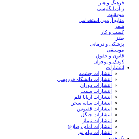
فرهنگ و هنر
زبان انگلیسی
موفقیت
منابع آزمون استخدامی
شعر
کسب و کار
طنز
پزشکی و درمانی
موسیقی
قانون و حقوق
کودک و نوجوان
انتشارات
انتشارات چشمه
انتشارات دانشگاه فردوسی
انتشارات دوران
انتشارات سمت
انتشارات آریانا قلم
انتشارات سایه سخن
انتشارات ققنوس
انتشارات جنگل
انتشارات نیماژ
انتشارات امام رضا(ع)
انتشارات پیام نور
پک هدیه