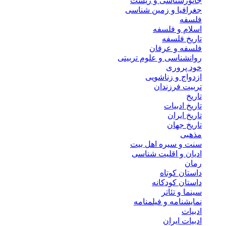
جانورشناسی و زیست
جغرافیا و زمین شناسی
فلسفه
اسلام و فلسفه
تاریخ فلسفه
فلسفه و عرفان
روانشناسی و علوم تربیتی
خود پروری
ازدواج و زناشویی
تربیت فرزندان
تاریخ
تاریخ ادبیات
تاریخ ایران
تاریخ جهان
مذهبی
سنت و سیره اهل بیت
ادیان و اقلیت شناسی
رمان
داستان کوتاه
داستان کودکانه
سینما و تئاتر
نمایشنامه و فیلمنامه
ادبیات
ادبیات ایران