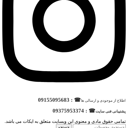
☎ : 09155095683
اطلاع از موجودی و ارسالی ها
☎ : 09375953374
پشتیبانی فنی سایت
تمامی حقوق مادی و معنوی این وبسایت متعلق به ایکات می باشد.
جستجو