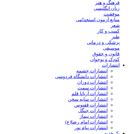
فرهنگ و هنر
زبان انگلیسی
موفقیت
منابع آزمون استخدامی
شعر
کسب و کار
طنز
پزشکی و درمانی
موسیقی
قانون و حقوق
کودک و نوجوان
انتشارات
انتشارات چشمه
انتشارات دانشگاه فردوسی
انتشارات دوران
انتشارات سمت
انتشارات آریانا قلم
انتشارات سایه سخن
انتشارات ققنوس
انتشارات جنگل
انتشارات نیماژ
انتشارات امام رضا(ع)
انتشارات پیام نور
پک هدیه