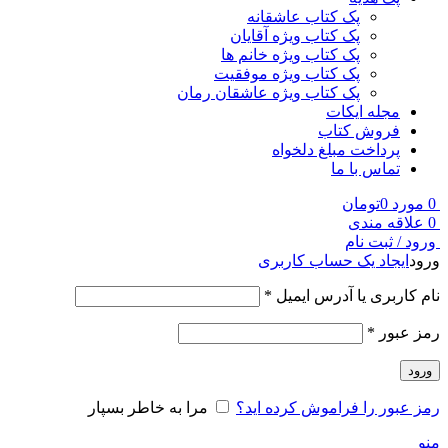
پک کتاب عاشقانه
پک کتاب ویژه آقایان
پک کتاب ویژه خانم ها
پک کتاب ویژه موفقیت
پک کتاب ویژه عاشقان رمان
مجله ایکات
فروش کتاب
پرداخت مبلغ دلخواه
تماس با ما
0
مورد
0
تومان
0
علاقه مندی
ورود / ثبت نام
ورود
ایجاد یک حساب کاربری
نام کاربری یا آدرس ایمیل
*
رمز عبور
*
ورود
رمز عبور را فراموش کرده اید؟
مرا به خاطر بسپار
منو