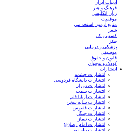
ادبیات ایران
فرهنگ و هنر
زبان انگلیسی
موفقیت
منابع آزمون استخدامی
شعر
کسب و کار
طنز
پزشکی و درمانی
موسیقی
قانون و حقوق
کودک و نوجوان
انتشارات
انتشارات چشمه
انتشارات دانشگاه فردوسی
انتشارات دوران
انتشارات سمت
انتشارات آریانا قلم
انتشارات سایه سخن
انتشارات ققنوس
انتشارات جنگل
انتشارات نیماژ
انتشارات امام رضا(ع)
انتشارات پیام نور