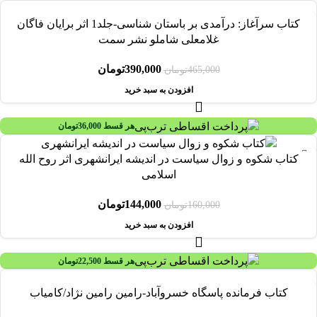
-16%
کتاب سرآغاز: درآمدی بر باستان شناسی-جلد1 اثر برایان فاگان
غلامعلی شاملو نشر سمت
390,000
تومان
465,000
تومان
افزودن به سبد خرید
هر قسط
36,000
تومان
-10%
کتاب شکوه و زوال سیاست در اندیشه ایرانشهری اثر روح الله
اسلامی
144,000
تومان
160,000
تومان
افزودن به سبد خرید
هر قسط
22,500
تومان
کتاب فرمانده پاسگاه خسروآباد-رامین رامین نژاد/کامیاب