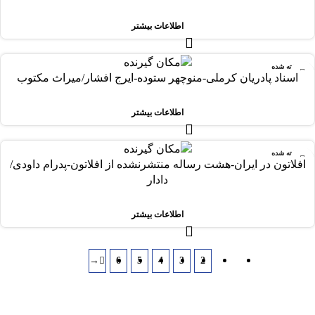
اطلاعات بیشتر
فروخته شده
اسناد پادریان کرملی-منوچهر ستوده-ایرج افشار/میراث مکتوب
اطلاعات بیشتر
فروخته شده
افلاتون در ایران-هشت رساله منتشرنشده از افلاتون-پدرام داودی/
دادار
اطلاعات بیشتر
→
6
5
4
3
2
1