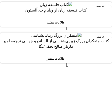
فروخته شده
کتاب ف‍ل‍س‍ف‍ه‌ زب‍ان‌ از وی‍ل‍ی‍ام‌ پ‌. آل‍س‍ت‍ون‌
اطلاعات بیشتر
فروخته شده
کتاب متفکران بزرگ زیبایی‌شناسی از الساندرو جوانلی ترجمه امیر
مازیار صالح نجفی/لگا
اطلاعات بیشتر