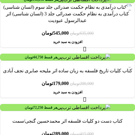
-14%
کتاب درآمدی به نظام حکمت صدرائی جلد 3 (انسان شناسی) اثر
عبدالرسول عبودیت
545,000
تومان
635,000
تومان
افزودن به سبد خرید
هر قسط
44,750
تومان
-11%
کتاب کليات تاريخ فلسفه به زبان ساده اثر مليحه صابری نجف آبادی
179,000
تومان
200,000
تومان
افزودن به سبد خرید
هر قسط
72,250
تومان
-30%
کتاب دست دو کلیات فلسفه اثر محمدحسین گنجی/سمت
289,000
تومان
415,000
تومان