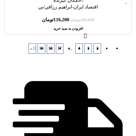
-39%
اقتصاد ايران-ابراهيم رزاقي/ني
116,200
تومان
190,000
تومان
افزودن به سبد خرید
→
19
18
17
…
4
3
2
1