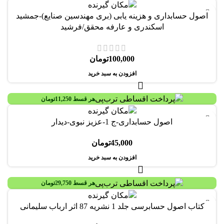
اصول حسابداری و هزینه یابی (بری مهندسین صنایع)-جمشید
اسکندری و عارفه محقق/فرشید
100,000
تومان
افزودن به سبد خرید
هر قسط
11,250
تومان
اصول حسابداری-ج 1-عزیز نبوی-دیدار
45,000
تومان
افزودن به سبد خرید
هر قسط
29,750
تومان
کتاب اصول حسابرسی جلد 1 نشريه 87 اثر ارباب سليمانی