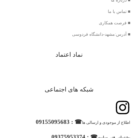
■ درباره ما
■ تماس با ما
■ فرصت همکاری
■ آدرس:مشهد-دانشگاه فردوسی
نماد اعتماد
شبکه های اجتماعی
☎ : 09155095683
اطلاع از موجودی و ارسالی ها
☎ : 09375953374
پشتیبانی فنی سایت