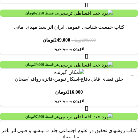
هر قسط
62,250
تومان
-11%
کتاب جمعیت شناسی عمومی ایران اثر سید مهدی امانی
249,000
تومان
280,000
تومان
افزودن به سبد خرید
هر قسط
29,000
تومان
خلق فضای قابل دفاع-اسکار نیومن-فائزه رواقی/طحان
116,000
تومان
افزودن به سبد خرید
هر قسط
97,500
تومان
کتاب روشهای تحقیق در علوم اجتماعی جلد 2: بینشها و فنون اثر باقر
ساروخانی