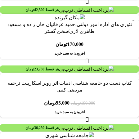
هر قسط
42,500
تومان
تئوری های اداره امور دولتی-حمید عرفانیان خان زاده و مسعود
طاهری لاری/سخن گستر
170,000
تومان
افزودن به سبد خرید
هر قسط
23,750
تومان
-50%
کتاب دست دو جامعه شناسی ادبیات اثر روبر اسکارپیت ترجمه
مرتضی کتبی
95,000
تومان
190,000
تومان
افزودن به سبد خرید
هر قسط
36,250
تومان
-29%