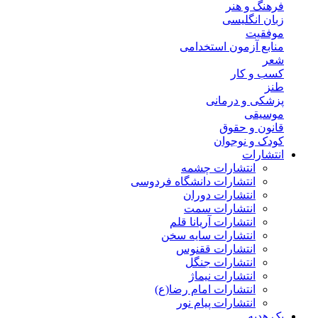
فرهنگ و هنر
زبان انگلیسی
موفقیت
منابع آزمون استخدامی
شعر
کسب و کار
طنز
پزشکی و درمانی
موسیقی
قانون و حقوق
کودک و نوجوان
انتشارات
انتشارات چشمه
انتشارات دانشگاه فردوسی
انتشارات دوران
انتشارات سمت
انتشارات آریانا قلم
انتشارات سایه سخن
انتشارات ققنوس
انتشارات جنگل
انتشارات نیماژ
انتشارات امام رضا(ع)
انتشارات پیام نور
پک هدیه