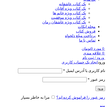
پک کتاب عاشقانه
پک کتاب ویژه آقایان
پک کتاب ویژه خانم ها
پک کتاب ویژه موفقیت
پک کتاب ویژه عاشقان رمان
مجله ایکات
فروش کتاب
پرداخت مبلغ دلخواه
تماس با ما
0
مورد
0
تومان
0
علاقه مندی
ورود / ثبت نام
ورود
ایجاد یک حساب کاربری
نام کاربری یا آدرس ایمیل
*
رمز عبور
*
ورود
رمز عبور را فراموش کرده اید؟
مرا به خاطر بسپار
منو