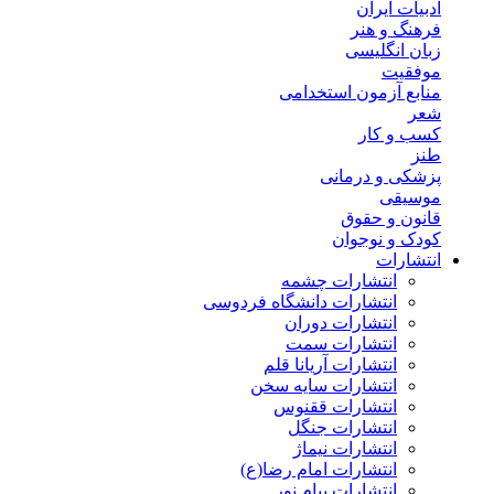
ادبیات ایران
فرهنگ و هنر
زبان انگلیسی
موفقیت
منابع آزمون استخدامی
شعر
کسب و کار
طنز
پزشکی و درمانی
موسیقی
قانون و حقوق
کودک و نوجوان
انتشارات
انتشارات چشمه
انتشارات دانشگاه فردوسی
انتشارات دوران
انتشارات سمت
انتشارات آریانا قلم
انتشارات سایه سخن
انتشارات ققنوس
انتشارات جنگل
انتشارات نیماژ
انتشارات امام رضا(ع)
انتشارات پیام نور