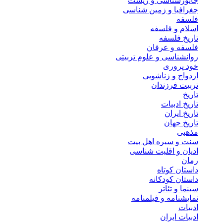
جانورشناسی و زیست
جغرافیا و زمین شناسی
فلسفه
اسلام و فلسفه
تاریخ فلسفه
فلسفه و عرفان
روانشناسی و علوم تربیتی
خود پروری
ازدواج و زناشویی
تربیت فرزندان
تاریخ
تاریخ ادبیات
تاریخ ایران
تاریخ جهان
مذهبی
سنت و سیره اهل بیت
ادیان و اقلیت شناسی
رمان
داستان کوتاه
داستان کودکانه
سینما و تئاتر
نمایشنامه و فیلمنامه
ادبیات
ادبیات ایران